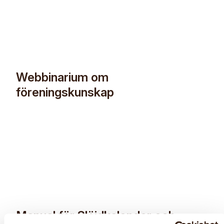
Tack!
Webbinarium om
föreningskunskap
Manual för Slöjdkalender och