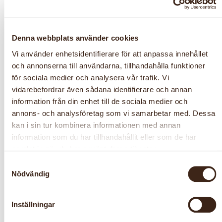
Föreningssida
Denna webbplats använder cookies
Vi använder enhetsidentifierare för att anpassa innehållet
och annonserna till användarna, tillhandahålla funktioner
för sociala medier och analysera vår trafik. Vi
vidarebefordrar även sådana identifierare och annan
information från din enhet till de sociala medier och
annons- och analysföretag som vi samarbetar med. Dessa
kan i sin tur kombinera informationen med annan
Manual för Hemslöjdens samlingar
information som du har tillhandahållit eller som de har
samlat in när du har använt deras tjänster.
Samtyckesval
Nödvändig
Inställningar