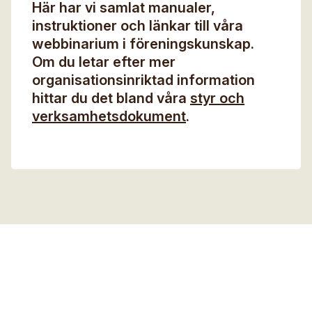
Här har vi samlat manualer,
Digitalt museum
Mina sidor
instruktioner och länkar till våra
E-post*
Stipendier
webbinarium i föreningskunskap.
Sök
Om du letar efter mer
Gesäll- och mästarbrev
Eng
organisationsinriktad information
Medlemsnummer
hittar du det bland våra
styr och
Immateriellt kulturarv
verksamhetsdokument
.
Meddelande - Finns flera tillfällen, beskriv vilket du vill
anmäla dig till
Jag godkänner att mina uppgifter angivna i formuläret
hanteras av Hemslöjden enligt
Dataskyddsförordningen, GDPR. Uppgifterna behövs
för att hantera din anmälan och lämnas aldrig ut till
något företag, annan organisation eller privatperson.