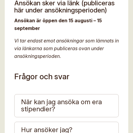
Ansökan sker via länk (publiceras
här under ansökningsperioden)
Ansökan är öppen den 15 augusti – 15
september
Vi tar endast emot ansökningar som lämnats in
via länkarna som publiceras ovan under
ansökningsperioden.
Frågor och svar
När kan jag ansöka om era
+
stipendier?
Ansökningstiden är 15 augusti tom 15
september årligen.
Hur ansöker jag?
+