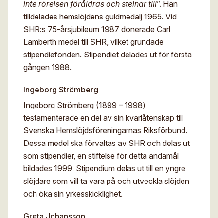
inte
rörelsen föråldras och stelnar till
”. Han
tilldelades hemslöjdens guldmedalj 1965. Vid
SHR:s 75-årsjubileum 1987 donerade Carl
Lamberth medel till SHR, vilket grundade
stipendiefonden. Stipendiet delades ut för första
gången 1988.
Ingeborg Strömberg
Ingeborg Strömberg (1899 – 1998)
testamenterade en del av sin kvarlåtenskap till
Svenska Hemslöjdsföreningarnas Riksförbund.
Dessa medel ska förvaltas av SHR och delas ut
som stipendier, en stiftelse för detta ändamål
bildades 1999. Stipendium delas ut till en yngre
slöjdare som vill ta vara på och utveckla slöjden
och öka sin yrkesskicklighet.
Greta Johansson