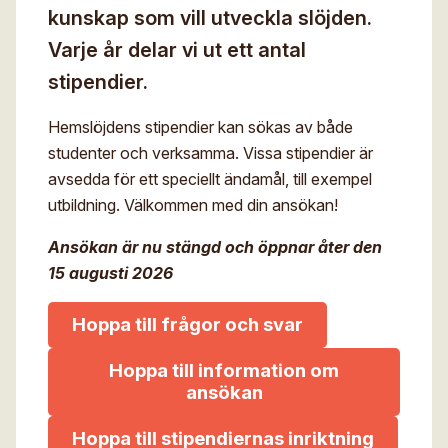
kunskap som vill utveckla slöjden.
Digitalt museum
Mina sidor
Varje år delar vi ut ett antal
För- och efternamn*
Stipendier
Sök
stipendier.
Gesäll- och mästarbrev
Eng
E-post*
Hemslöjdens stipendier kan sökas av både
Immateriellt kulturarv
studenter och verksamma. Vissa stipendier är
avsedda för ett speciellt ändamål, till exempel
Jag godkänner att mina uppgifter angivna i formuläret
utbildning. Välkommen med din ansökan!
hanteras av Hemslöjden enligt
Dataskyddsförordningen, GDPR. Uppgifterna behövs
för att hantera din anmälan och lämnas aldrig ut till
Ansökan är nu stängd och öppnar åter den
något företag, annan organisation eller privatperson.
15 augusti 2026
Hoppa till frågor och svar
Hoppa till information om
ansökan
Hoppa till stipendiernas inriktning