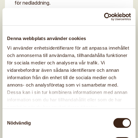
för nedladdning.
Kontakta vår kommunikatör
för mer information
Tack!
om hur den får användas.
Denna webbplats använder cookies
Vi använder enhetsidentifierare för att anpassa innehållet
och annonserna till användarna, tillhandahålla funktioner
Ladda ner logotyp
+
för sociala medier och analysera vår trafik. Vi
vidarebefordrar även sådana identifierare och annan
JPG (mot vita bakgrunder)
information från din enhet till de sociala medier och
annons- och analysföretag som vi samarbetar med.
Stor logotyp
Dessa kan i sin tur kombinera informationen med annan
Relaterat innehåll
Liten logotyp
information som du har tillhandahållit eller som de har
samlat in när du har använt deras tjänster.
PNG för webb, power point osv, med
Samtyckesval
Om Hemslöjden
genomskinlig bakgrund
Nödvändig
Tidningen Hemslöjd
Mot ljusa bakgrunder (stor)