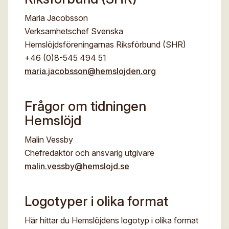
Digitalt museum
Mina sidor
Maria Jacobsson
E-post*
Stipendier
Verksamhetschef Svenska
Sök
Hemslöjdsföreningarnas Riksförbund (SHR)
Gesäll- och mästarbrev
Eng
+46 (0)8-545 494 51
Medlemsnummer
maria.jacobsson@hemslojden.org
Immateriellt kulturarv
Meddelande - Finns flera tillfällen, beskriv vilket du vill
Frågor om tidningen
anmäla dig till
Hemslöjd
Malin Vessby
Chefredaktör och ansvarig utgivare
malin.vessby@hemslojd.se
Jag godkänner att mina uppgifter angivna i formuläret
hanteras av Hemslöjden enligt
Logotyper i olika format
Dataskyddsförordningen, GDPR. Uppgifterna behövs
för att hantera din anmälan och lämnas aldrig ut till
något företag, annan organisation eller privatperson.
Här hittar du Hemslöjdens logotyp i olika format