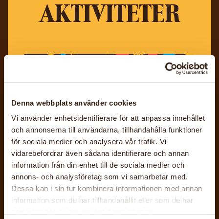
AKTIVITETER
Denna webbplats använder cookies
Vi använder enhetsidentifierare för att anpassa innehållet
och annonserna till användarna, tillhandahålla funktioner
för sociala medier och analysera vår trafik. Vi
vidarebefordrar även sådana identifierare och annan
22 aug, 2026
information från din enhet till de sociala medier och
Medlemsfika och höstupptakt och
annons- och analysföretag som vi samarbetar med.
extra årsmöte
Dessa kan i sin tur kombinera informationen med annan
information som du har tillhandahållit eller som de har
Härnösands hemslöjdsförening
samlat in när du har använt deras tjänster.