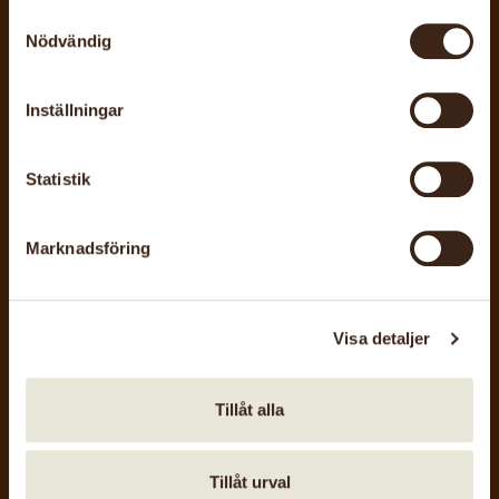
Samtyckesval
Nödvändig
Inställningar
Statistik
Marknadsföring
29 aug, 2026
Korgträff i Skåne
Visa detaljer
Riksföreningen för korg och korgslöjd
Tillåt alla
Tillåt urval