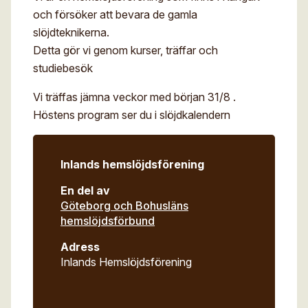
Digitalt museum
och försöker att bevara de gamla
Mina sidor
slöjdteknikerna.
För- och efternamn*
Stipendier
Sök
Detta gör vi genom kurser, träffar och
studiebesök
Gesäll- och mästarbrev
Eng
E-post*
Immateriellt kulturarv
Vi träffas jämna veckor med början 31/8 .
Höstens program ser du i slöjdkalendern
Jag godkänner att mina uppgifter angivna i formuläret
hanteras av Hemslöjden enligt
Dataskyddsförordningen, GDPR. Uppgifterna behövs
för att hantera din anmälan och lämnas aldrig ut till
Inlands hemslöjdsförening
något företag, annan organisation eller privatperson.
En del av
Göteborg och Bohusläns
hemslöjdsförbund
Adress
Inlands Hemslöjdsförening