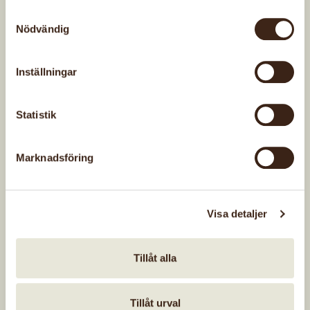
AKTIVITETER
Samtyckesval
Nödvändig
Inställningar
31 aug, 2026
Slöjdcafé
kärna
Statistik
Slöjdcafe
Marknadsföring
Se hela
Visa detaljer
Slöjdkalendern
Tillåt alla
Tillåt urval