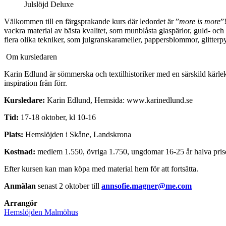
Julslöjd Deluxe
Välkommen till en färgsprakande kurs där ledordet är ”
more is more
”
vackra material av bästa kvalitet, som munblåsta glaspärlor, guld- oc
flera olika tekniker, som julgranskarameller, pappersblommor, glitterpy
Om kursledaren
Karin Edlund är sömmerska och textilhistoriker med en särskild kärlek
inspiration från förr.
Kursledare:
Karin Edlund, Hemsida: www.karinedlund.se
Tid:
17-18 oktober, kl 10-16
Plats:
Hemslöjden i Skåne, Landskrona
Kostnad:
medlem 1.550, övriga 1.750, ungdomar 16-25 år halva priset.
Efter kursen kan man köpa med material hem för att fortsätta.
Anmälan
senast 2 oktober till
annsofie.magner@me.com
Arrangör
Hemslöjden Malmöhus