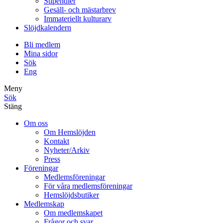
Stipendier
Gesäll- och mästarbrev
Immateriellt kulturarv
Slöjdkalendern
Bli medlem
Mina sidor
Sök
Eng
Meny
Sök
Stäng
Om oss
Om Hemslöjden
Kontakt
Nyheter/Arkiv
Press
Föreningar
Medlemsföreningar
För våra medlemsföreningar
Hemslöjdsbutiker
Medlemskap
Om medlemskapet
Frågor och svar