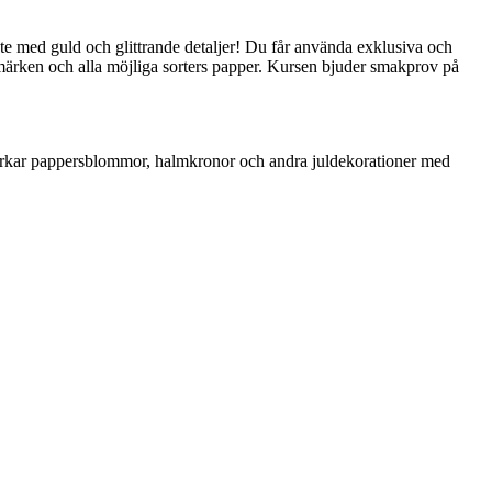
 inte med guld och glittrande detaljer! Du får använda exklusiva och
kmärken och alla möjliga sorters papper. Kursen bjuder smakprov på
llverkar pappersblommor, halmkronor och andra juldekorationer med