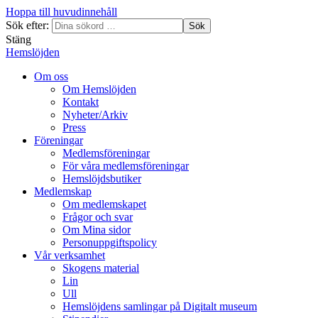
Hoppa till huvudinnehåll
Sök efter:
Sök
Stäng
Hemslöjden
Om oss
Om Hemslöjden
Kontakt
Nyheter/Arkiv
Press
Föreningar
Medlemsföreningar
För våra medlemsföreningar
Hemslöjdsbutiker
Medlemskap
Om medlemskapet
Frågor och svar
Om Mina sidor
Personuppgiftspolicy
Vår verksamhet
Skogens material
Lin
Ull
Hemslöjdens samlingar på Digitalt museum