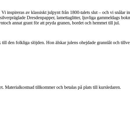
! Vi inspireras av klassiskt julpynt från 1800-talets slut – och vi snålar
h silverpräglade Dresdenpapper, lamettaglitter, ljuvliga gammeldags bo
ntoch annat grant för att pryda granen, bordet och hemmet till jul.
 till den folkliga slöjden. Hon älskar julens ohejdade grannlåt och ti
 Materialkostnad tillkommer och betalas på plats till kursledaren.