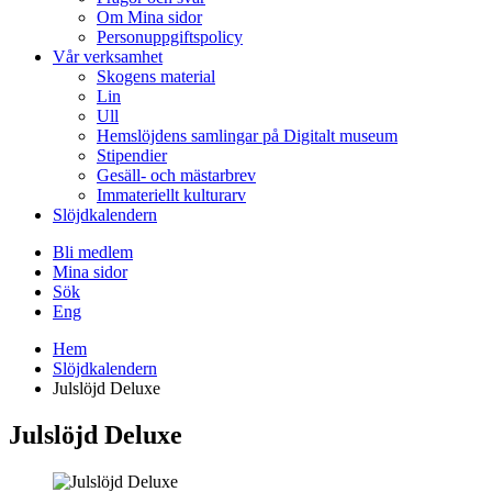
Om Mina sidor
Personuppgiftspolicy
Vår verksamhet
Skogens material
Lin
Ull
Hemslöjdens samlingar på Digitalt museum
Stipendier
Gesäll- och mästarbrev
Immateriellt kulturarv
Slöjdkalendern
Bli medlem
Mina sidor
Sök
Eng
Hem
Slöjdkalendern
Julslöjd Deluxe
Julslöjd Deluxe