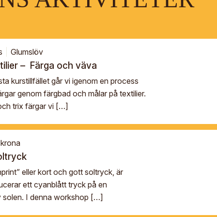
s
Glumslöv
tilier – Färga och väva
ta kurstillfället går vi igenom en process
färgar genom färgbad och målar på textilier.
h trix färgar vi […]
krona
oltryck
int” eller kort och gott soltryck, är
cerar ett cyanblått tryck på en
v solen. I denna workshop […]