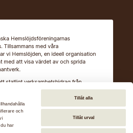
ska Hemslöjdsföreningarnas
s. Tillsammans med våra
r vi Hemslöjden, en ideell organisation
at med att visa värdet av och sprida
antverk.
ett statligt verksamhetsbidrag från
Tillåt alla
illhandahålla
mar
ifierare och
Tillåt urval
vi
 på
Facebook,
Instagram
och
LinkedIn
 du har