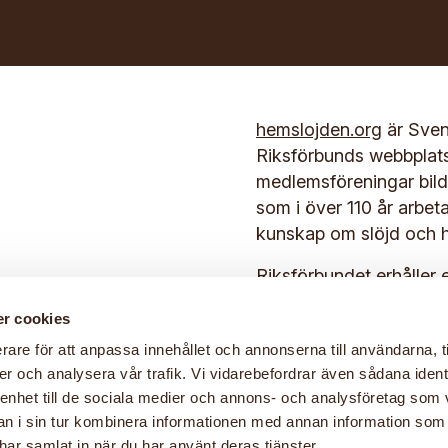
hemslojden.org
är Sven
Riksförbunds webbplat
medlemsföreningar bilda
som i över 110 år arbet
kunskap om slöjd och h
Riksförbundet erhåller 
Kulturrådet.
lla 2026
r cookies
Bli medlem här
rare för att anpassa innehållet och annonserna till användarna, t
Inloggning för medlem
er och analysera vår trafik. Vi vidarebefordrar även sådana ident
 enhet till de sociala medier och annons- och analysföretag som 
Följ gärna Hemslöjden
 i sin tur kombinera informationen med annan information som
e har samlat in när du har använt deras tjänster.