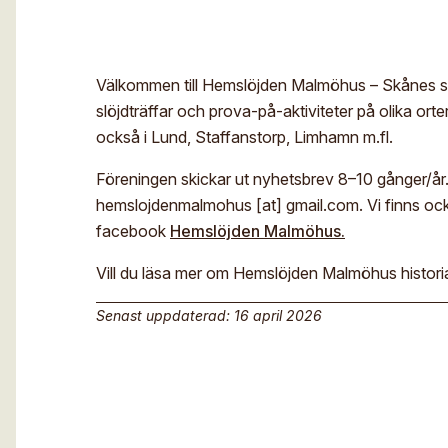
Välkommen till Hemslöjden Malmöhus – Skånes stö
slöjdträffar och prova-på-aktiviteter på olika or
också i Lund, Staffanstorp, Limhamn m.fl.
Föreningen skickar ut nyhetsbrev 8–10 gånger/år. Vi
hemslojdenmalmohus [at] gmail.com. Vi finns oc
facebook
Hemslöjden Malmöhus.
Vill du läsa mer om Hemslöjden Malmöhus histori
Senast uppdaterad: 16 april 2026