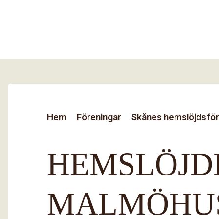
Hoppa till huvudinnehåll
Sök efter:
Hem
Föreningar
Skånes hemslöjdsfö
HEMSLÖJD
MALMÖHU