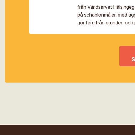
från Världsarvet Hälsingeg
på schablonmåleri med äggo
gör färg från grunden och 
mönster […]
S