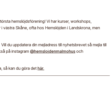
m
M
För- och efternamn*
St
S
rsta hemslöjdsförening! Vi har kurser, workshops,
Ge
E
ter i västra Skåne, ofta hos Hemslöjden i Landskrona, men
E-post*
Im
ll du uppdatera din mejladress till nyhetsbrevet så mejla till
Jag godkänner att mina uppgifter angivna i formuläret hanteras
kså på instagram
@hemslojdenmalmohus
och
av Hemslöjden enligt Dataskyddsförordningen, GDPR.
Uppgifterna behövs för att hantera din anmälan och lämnas aldrig
ut till något företag, annan organisation eller privatperson.
a, så kan du göra det
här.