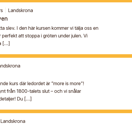
rs
Landskrona
ven
tta slev. I den här kursen kommer vi tälja oss en
r perfekt att stoppa i gröten under julen. Vi
a […]
andskrona
nde kurs där ledordet är ”more is more”!
pynt från 1800-talets slut – och vi snålar
detaljer! Du […]
Landskrona