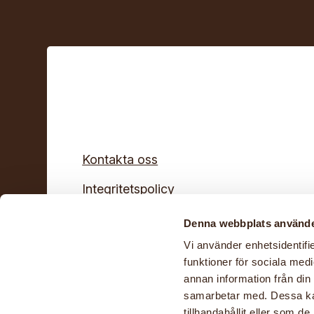
Kontakta oss
Integritetspolicy
© Hemslöjden – slöjd och hantverk för a
Denna webbplats använde
Vi använder enhetsidentifie
Cookies
funktioner för sociala medi
annan information från din
samarbetar med. Dessa kan
tillhandahållit eller som d