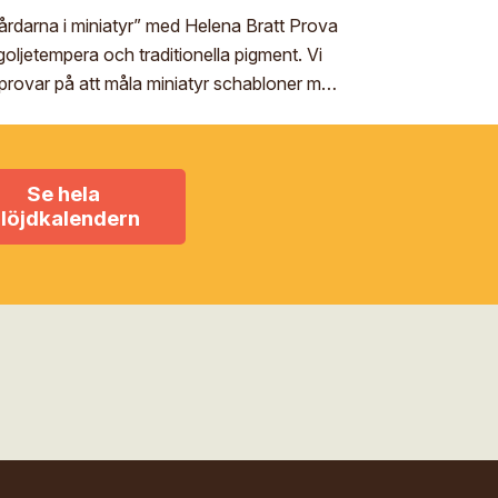
årdarna i miniatyr” med Helena Bratt Prova
ljetempera och traditionella pigment. Vi
provar på att måla miniatyr schabloner med
Se hela
löjdkalendern