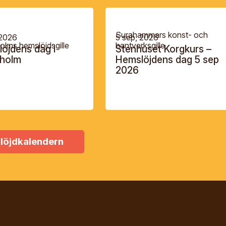
Surahammars konst- och
 2026
5 sep, 2026
olms hemslöjdsgille
hantverksgille
öjdens dag i
Stenhuset Korgkurs –
lholm
Hemslöjdens dag 5 sep
2026
löjdkalendern