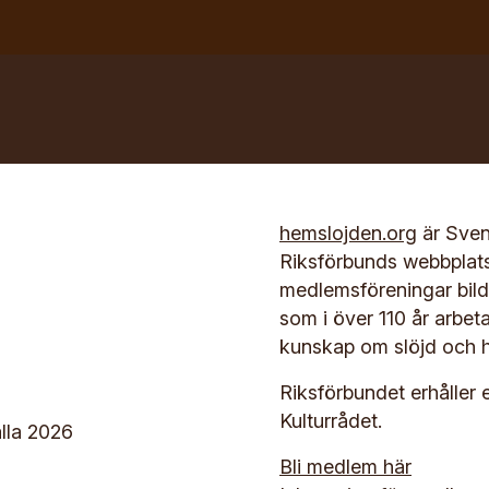
hemslojden.org
är Sven
Riksförbunds webbplat
medlemsföreningar bilda
som i över 110 år arbet
kunskap om slöjd och h
Riksförbundet erhåller 
Kulturrådet.
lla 2026
Bli medlem här