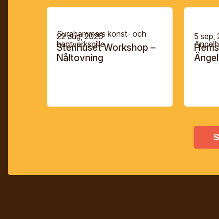
Surahammars konst- och
22 aug, 2026
5 sep,
hantverksgille
Ängelh
Stenhuset Workshop –
Hemsl
Nåltovning
Änge
S