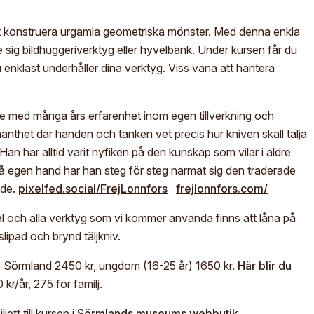
tt konstruera urgamla geometriska mönster. Med denna enkla
sig bildhuggeriverktyg eller hyvelbänk. Under kursen får du
nklast underhåller dina verktyg. Viss vana att hantera
are med många års erfarenhet inom egen tillverkning och
lyhänthet där handen och tanken vet precis hur kniven skall tälja
n har alltid varit nyfiken på den kunskap som vilar i äldre
 egen hand har han steg för steg närmat sig den traderade
nde.
pixelfed.social/FrejLonnfors
frejlonnfors.com/
l och alla verktyg som vi kommer använda finns att låna på
lipad och brynd täljkniv.
 Sörmland 2450 kr, ungdom (16-25 år) 1650 kr.
Här blir du
r/år, 275 för familj.
tt till kursen i
Sörmlands museums webbutik
.