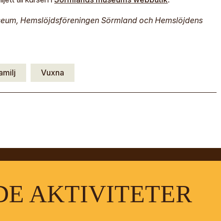
useum, Hemslöjdsföreningen Sörmland och Hemslöjdens
amilj
Vuxna
E AKTIVITETER