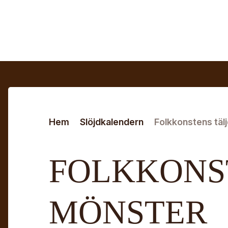
Hoppa till huvudinnehåll
Sök efter:
Hem
Slöjdkalendern
Folkkonstens täl
FOLKKONS
MÖNSTER