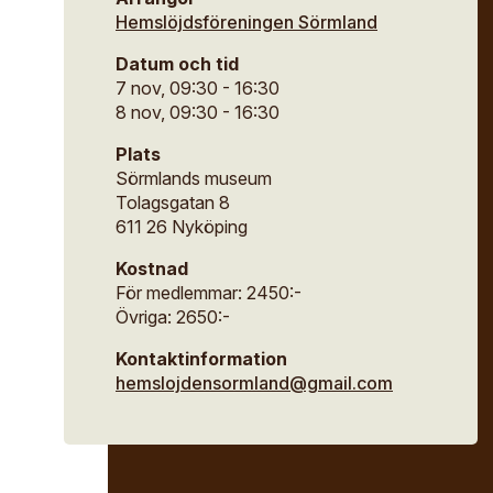
useum
Hemslöjdsföreningen Sörmland
ina sidor
Datum och tid
ipendier
ök
7 nov, 09:30 - 16:30
säll- och mästarbrev
8 nov, 09:30 - 16:30
ng
materiellt kulturarv
Plats
Sörmlands museum
Tolagsgatan 8
611 26 Nyköping
Kostnad
För medlemmar: 2450:-
Övriga: 2650:-
Kontaktinformation
hemslojdensormland@gmail.com