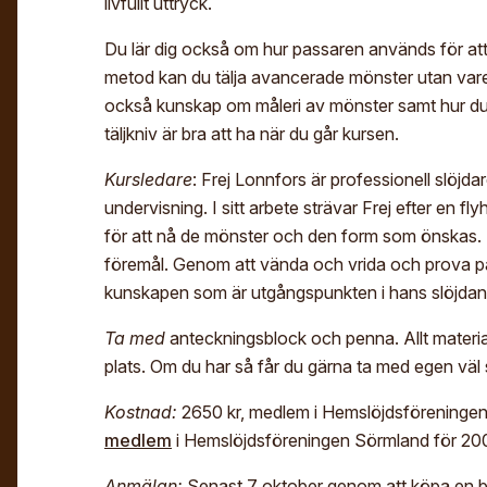
livfullt uttryck.
Du lär dig också om hur passaren används för a
metod kan du tälja avancerade mönster utan vare 
också kunskap om måleri av mönster samt hur du e
täljkniv är bra att ha när du går kursen.
Kursledare
: Frej Lonnfors är professionell slöjd
undervisning. I sitt arbete strävar Frej efter en f
för att nå de mönster och den form som önskas. Ha
föremål. Genom att vända och vrida och prova på
kunskapen som är utgångspunkten i hans slöjda
Ta med
anteckningsblock och penna. Allt materia
plats. Om du har så får du gärna ta med egen väl s
Kostnad:
2650 kr, medlem i Hemslöjdsföreningen
medlem
i Hemslöjdsföreningen Sörmland för 200 k
Anmälan:
Senast 7 oktober genom att köpa en bilje