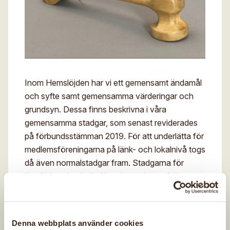
Digitalt museum
Mina sidor
För- och efternamn*
Stipendier
Sök
Gesäll- och mästarbrev
Eng
E-post*
Immateriellt kulturarv
Inom Hemslöjden har vi ett gemensamt ändamål
och syfte samt gemensamma värderingar och
Jag godkänner att mina uppgifter angivna i formuläret
hanteras av Hemslöjden enligt
grundsyn. Dessa finns beskrivna i våra
Dataskyddsförordningen, GDPR. Uppgifterna behövs
för att hantera din anmälan och lämnas aldrig ut till
gemensamma stadgar, som senast reviderades
något företag, annan organisation eller privatperson.
på förbundsstämman 2019. För att underlätta för
medlemsföreningarna på länk- och lokalnivå togs
då även normalstadgar fram. Stadgarna för
länsförbund och riksföreningar ska godkännas
av Riksförbundet och stadgarna för
lokalföreningarna ska godkännas av
länsförbunden.
Denna webbplats använder cookies