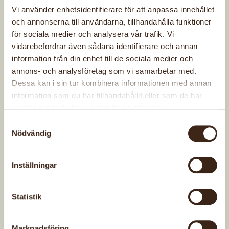
Stadgar för Svenska
Vi använder enhetsidentifierare för att anpassa innehållet
Hemslöjdsföreningarnas Riksförbund
och annonserna till användarna, tillhandahålla funktioner
Normalstadgar för länsförening/förbund
för sociala medier och analysera vår trafik. Vi
vidarebefordrar även sådana identifierare och annan
PDF
information från din enhet till de sociala medier och
Normalstadgar för länsförening/förbund
annons- och analysföretag som vi samarbetar med.
Word
Dessa kan i sin tur kombinera informationen med annan
Normalstadgar för lokalförening PDF
information som du har tillhandahållit eller som de har
Normalstadgar för lokalförening Word
samlat in när du har använt deras tjänster.
Samtyckesval
Nödvändig
Senast uppdaterad: 14 juni 2026
Inställningar
Statistik
Marknadsföring