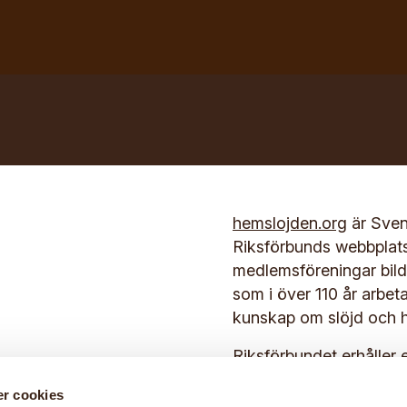
hemslojden.org
är Sven
Riksförbunds webbplat
medlemsföreningar bilda
som i över 110 år arbet
kunskap om slöjd och h
Riksförbundet erhåller 
Kulturrådet.
lla 2026
r cookies