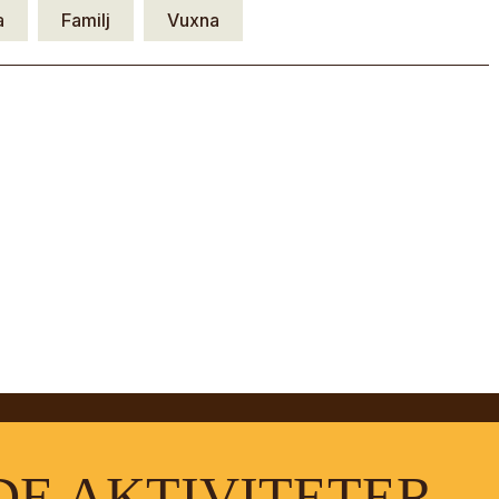
a
Familj
Vuxna
E AKTIVITETER