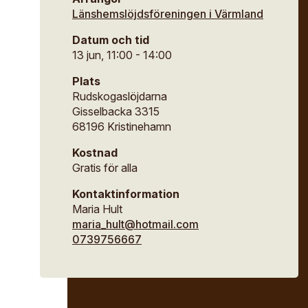
useum
Länshemslöjdsföreningen i Värmland
ina sidor
Datum och tid
ipendier
ök
13 jun, 11:00 - 14:00
säll- och mästarbrev
ng
Plats
materiellt kulturarv
Rudskogaslöjdarna
Gisselbacka 3315
68196 Kristinehamn
Kostnad
Gratis för alla
Kontaktinformation
Maria Hult
maria_hult@hotmail.com
0739756667