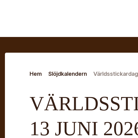
Hoppa till huvudinnehåll
Sök efter:
Hem
Slöjdkalendern
Världsstickardag
VÄRLDSST
13 JUNI 202