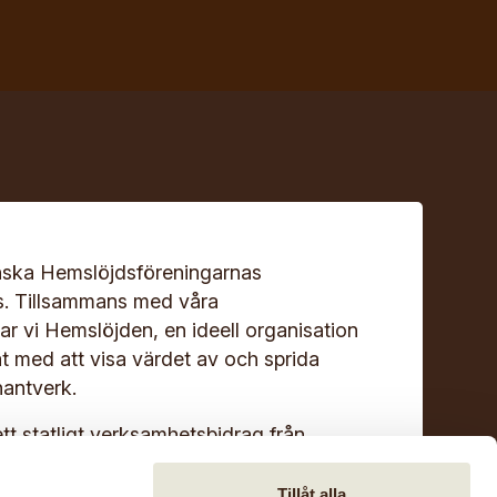
ska Hemslöjdsföreningarnas
s. Tillsammans med våra
r vi Hemslöjden, en ideell organisation
at med att visa värdet av och sprida
antverk.
ett statligt verksamhetsbidrag från
Tillåt alla