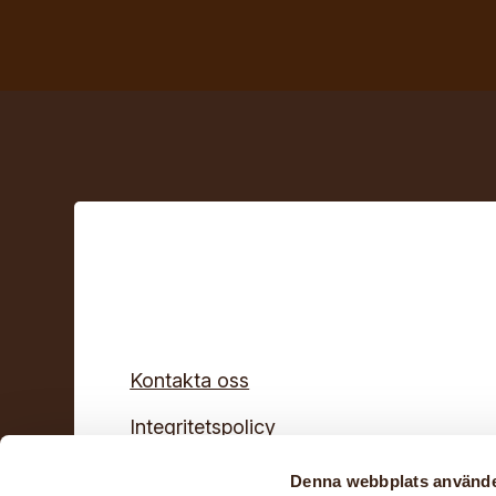
Kontakta oss
Integritetspolicy
© Hemslöjden – slöjd och hantverk för a
Denna webbplats använde