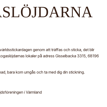
m
SLÖJDARNA
M
För- och efternamn*
St
S
Ge
E
E-post*
Im
Jag godkänner att mina uppgifter angivna i formuläret hanteras
av Hemslöjden enligt Dataskyddsförordningen, GDPR.
 världsstickardagen genom att träffas och sticka, det blir
Uppgifterna behövs för att hantera din anmälan och lämnas aldrig
dskogaslöjdarnas lokaler på adress Gisselbacka 3315, 68196
ut till något företag, annan organisation eller privatperson.
ad, bara kom umgås och ta med dig din stickning.
dsföreningen i Värmland