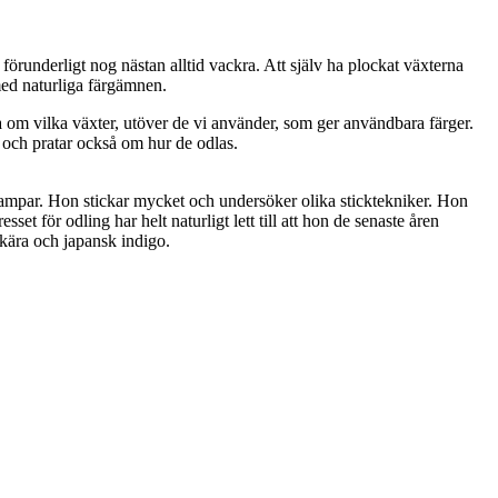
 förunderligt nog nästan alltid vackra. Att själv ha plockat växterna
med naturliga färgämnen.
a om vilka växter, utöver de vi använder, som ger användbara färger.
a och pratar också om hur de odlas.
svampar. Hon stickar mycket och undersöker olika sticktekniker. Hon
et för odling har helt naturligt lett till att hon de senaste åren
skära och japansk indigo.