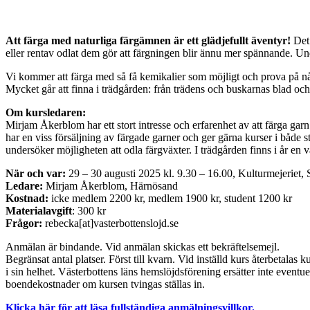
Att färga med naturliga färgämnen är ett glädjefullt äventyr!
Det
eller rentav odlat dem gör att färgningen blir ännu mer spännande. Un
Vi kommer att färga med så få kemikalier som möjligt och prova på någ
Mycket går att finna i trädgården: från trädens och buskarnas blad och
Om kursledaren:
Mirjam Åkerblom har ett stort intresse och erfarenhet av att färga ga
har en viss försäljning av färgade garner och ger gärna kurser i både st
undersöker möjligheten att odla färgväxter. I trädgården finns i år en 
När och var:
29 – 30 augusti 2025 kl. 9.30 – 16.00, Kulturmejeriet,
Ledare:
Mirjam Åkerblom, Härnösand
Kostnad:
icke medlem 2200 kr, medlem 1900 kr, student 1200 kr
Materialavgift
: 300 kr
Frågor:
rebecka[at]vasterbottenslojd.se
Anmälan är bindande. Vid anmälan skickas ett bekräftelsemejl.
Begränsat antal platser. Först till kvarn. Vid inställd kurs återbetalas k
i sin helhet. Västerbottens läns hemslöjdsförening ersätter inte eventuel
boendekostnader om kursen tvingas ställas in.
Klicka här för att läsa fullständiga anmälningsvillkor.