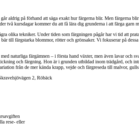
 går aldrig på förhand att säga exakt hur färgerna blir. Men färgerna blir
der två kursdagar kommer du att få lära dig grunderna i att färga garn 
ra olika tekniker. Under tiden som färgningen pågår har vi tid att prat
 bär till färgstarka blommor, rötter och grönsaker. Vi fokuserar på dess
rn med naturliga färgämnen – i första hand växter, men även lavar och 
ickning och färgning. Hon är i grunden utbildad inom trädgård, och intress
variation från de mer kända krapp, vejde och färgreseda till malvor, gull
 Skravelsjövägen 2, Röbäck
ursavgiften
la rese- eller