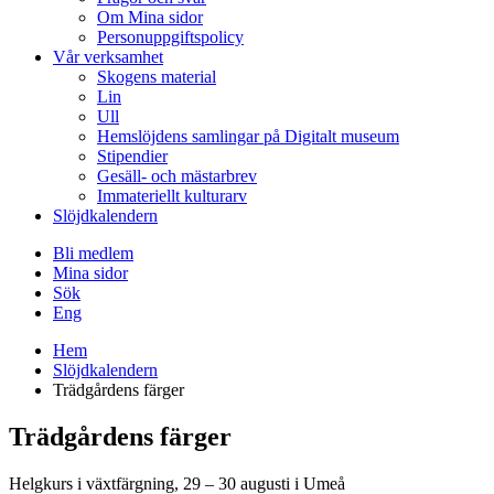
Om Mina sidor
Personuppgiftspolicy
Vår verksamhet
Skogens material
Lin
Ull
Hemslöjdens samlingar på Digitalt museum
Stipendier
Gesäll- och mästarbrev
Immateriellt kulturarv
Slöjdkalendern
Bli medlem
Mina sidor
Sök
Eng
Hem
Slöjdkalendern
Trädgårdens färger
Trädgårdens färger
Helgkurs i växtfärgning, 29 – 30 augusti i Umeå