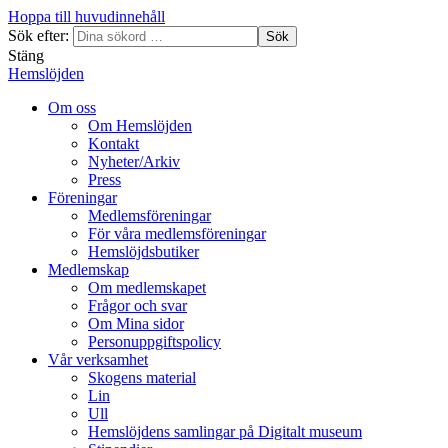
Hoppa till huvudinnehåll
Sök efter:
Sök
Stäng
Hemslöjden
Om oss
Om Hemslöjden
Kontakt
Nyheter/Arkiv
Press
Föreningar
Medlemsföreningar
För våra medlemsföreningar
Hemslöjdsbutiker
Medlemskap
Om medlemskapet
Frågor och svar
Om Mina sidor
Personuppgiftspolicy
Vår verksamhet
Skogens material
Lin
Ull
Hemslöjdens samlingar på Digitalt museum