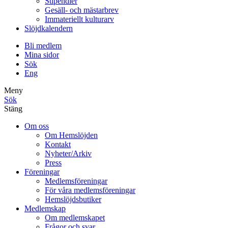
Stipendier
Gesäll- och mästarbrev
Immateriellt kulturarv
Slöjdkalendern
Bli medlem
Mina sidor
Sök
Eng
Meny
Sök
Stäng
Om oss
Om Hemslöjden
Kontakt
Nyheter/Arkiv
Press
Föreningar
Medlemsföreningar
För våra medlemsföreningar
Hemslöjdsbutiker
Medlemskap
Om medlemskapet
Frågor och svar