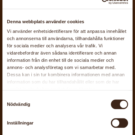
RELATERADE
Denna webbplats använder cookies
AKTIVITETER
Vi använder enhetsidentifierare för att anpassa innehållet
och annonserna till användarna, tillhandahålla funktioner
för sociala medier och analysera vår trafik. Vi
vidarebefordrar även sådana identifierare och annan
information från din enhet till de sociala medier och
annons- och analysföretag som vi samarbetar med.
Dessa kan i sin tur kombinera informationen med annan
22 aug, 2026
Surahammars konst- och hantverksgille
Stenhuset Workshop – Nåltovning
information som du har tillhandahållit eller som de har
samlat in när du har använt deras tjänster.
Samtyckesval
Nödvändig
Inställningar