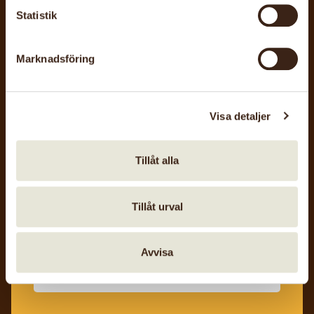
Statistik
Marknadsföring
5 sep, 2026
Hemslöjdens Dag
Visa detaljer
Sollefteå Hemslöjdsförening
Tillåt alla
Tillåt urval
20 sep, 2026
Östra Skånes hemslöjdsförening
Ecoprinting
Avvisa