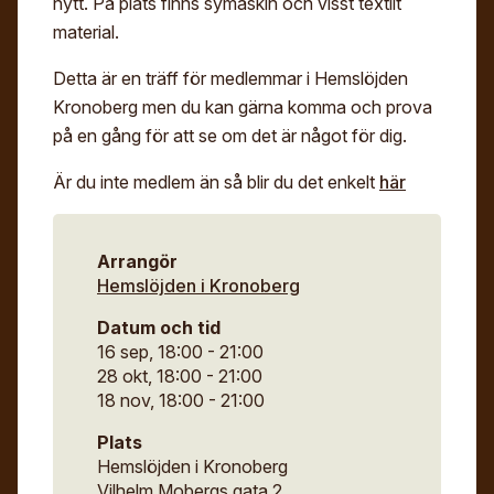
nytt. På plats finns symaskin och visst textilt
Digitalt museum
Mina sidor
material.
För- och efternamn*
Stipendier
Sök
Detta är en träff för medlemmar i Hemslöjden
Kronoberg men du kan gärna komma och prova
Gesäll- och mästarbrev
Eng
på en gång för att se om det är något för dig.
E-post*
Immateriellt kulturarv
Är du inte medlem än så blir du det enkelt
här
Jag godkänner att mina uppgifter angivna i formuläret
hanteras av Hemslöjden enligt
Dataskyddsförordningen, GDPR. Uppgifterna behövs
för att hantera din anmälan och lämnas aldrig ut till
Arrangör
något företag, annan organisation eller privatperson.
Hemslöjden i Kronoberg
Datum och tid
16 sep, 18:00 - 21:00
28 okt, 18:00 - 21:00
18 nov, 18:00 - 21:00
Plats
Hemslöjden i Kronoberg
Vilhelm Mobergs gata 2