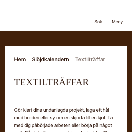
Hoppa till huvudinnehåll
Sök efter:
Sök
Stäng
Stäng
Sök
Meny
Om oss
Om Hemslöjden
Föreningar
Hem
Slöjdkalendern
Textilträffar
Kontakt
Medlemsföreningar
Medlemskap
Nyheter/Arkiv
För våra medlemsföreningar
TEXTILTRÄFFAR
Om medlemskapet
Vår verksamhet
Ämne*
Press
Hemslöjdsbutiker
Frågor och svar
Skogens material
Slöjdkalendern
Meddelande*
Om Mina sidor
Lin
Gör klart dina undanlagda projekt, laga ett hål
Personuppgiftspolicy
med broderi eller sy om en skjorta till en kjol. Ta
Ull
med dig påbörjade arbeten eller börja på något
Bli medlem
Hemslöjdens samlingar på