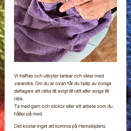
Digitalt museum
Mina sidor
För- och efternamn*
Stipendier
Sök
Gesäll- och mästarbrev
Eng
E-post*
Immateriellt kulturarv
Jag godkänner att mina uppgifter angivna i formuläret
hanteras av Hemslöjden enligt
Dataskyddsförordningen, GDPR. Uppgifterna behövs
för att hantera din anmälan och lämnas aldrig ut till
något företag, annan organisation eller privatperson.
Vi träffas och utbyter tankar och idéer med
varandra. Om du är ovan får du hjälp av övriga
deltagare att rätta till avigt till rätt eller aviga till
räta.
Ta med garn och stickor eller ett arbete som du
håller på med.
Det kostar inget att komma på Hemslöjdens