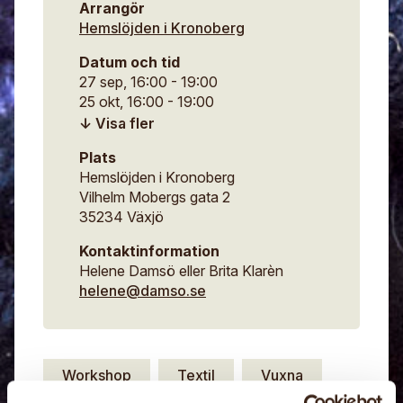
Arrangör
Hemslöjden i Kronoberg
Datum och tid
27 sep, 16:00 - 19:00
25 okt, 16:00 - 19:00
15 nov, 16:00 - 19:00
24 jan, 2027, 16:00 - 19:00
Plats
21 feb, 2027, 16:00 - 19:00
Hemslöjden i Kronoberg
21 mar, 2027, 16:00 - 19:00
Vilhelm Mobergs gata 2
35234 Växjö
Kontaktinformation
Helene Damsö eller Brita Klarèn
helene@damso.se
Workshop
Textil
Vuxna