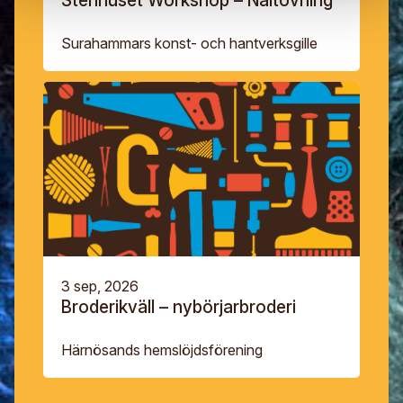
Stenhuset Workshop – Nåltovning
Surahammars konst- och hantverksgille
3 sep, 2026
Broderikväll – nybörjarbroderi
Härnösands hemslöjdsförening