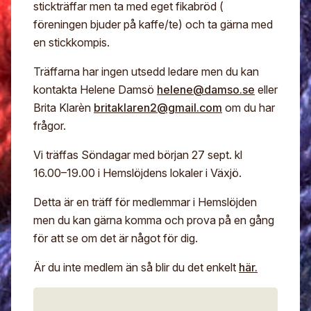
stickträffar men ta med eget fikabröd (
föreningen bjuder på kaffe/te) och ta gärna med
en stickkompis.
Träffarna har ingen utsedd ledare men du kan
kontakta Helene Damsö
helene@damso.se
eller
Brita Klarèn
britaklaren2@gmail.com
om du har
frågor.
Vi träffas Söndagar med början 27 sept. kl
16.00–19.00 i Hemslöjdens lokaler i Växjö.
Detta är en träff för medlemmar i Hemslöjden
men du kan gärna komma och prova på en gång
för att se om det är något för dig.
Är du inte medlem än så blir du det enkelt
här.