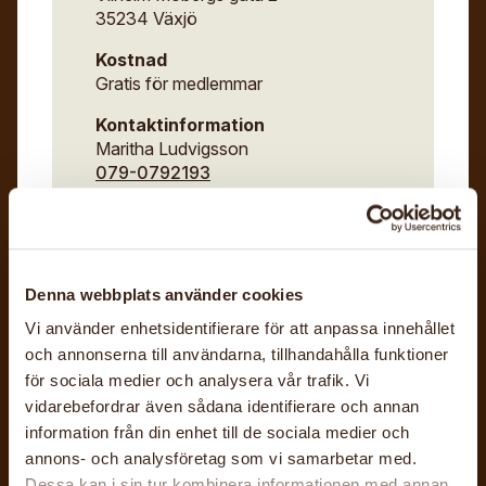
35234 Växjö
1 dec, 18:00 - 21:00
Kostnad
Gratis för medlemmar
Kontaktinformation
Maritha Ludvigsson
079-0792193
Workshop
Textil
Vuxna
Denna webbplats använder cookies
Vi använder enhetsidentifierare för att anpassa innehållet
Senast uppdaterad: 28 juni 2026
och annonserna till användarna, tillhandahålla funktioner
för sociala medier och analysera vår trafik. Vi
vidarebefordrar även sådana identifierare och annan
information från din enhet till de sociala medier och
annons- och analysföretag som vi samarbetar med.
Dessa kan i sin tur kombinera informationen med annan