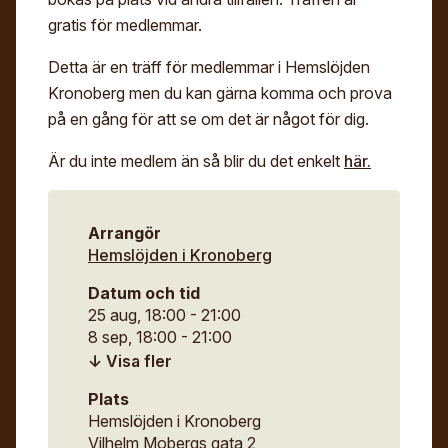
gratis för medlemmar.
Detta är en träff för medlemmar i Hemslöjden
Kronoberg men du kan gärna komma och prova
på en gång för att se om det är något för dig.
Är du inte medlem än så blir du det enkelt
här.
Arrangör
Hemslöjden i Kronoberg
Datum och tid
25 aug, 18:00 - 21:00
8 sep, 18:00 - 21:00
22 sep, 18:00 - 21:00
6 okt, 18:00 - 21:00
Plats
20 okt, 18:00 - 21:00
Hemslöjden i Kronoberg
3 nov, 18:00 - 21:00
Vilhelm Mobergs gata 2
17 nov, 18:00 - 21:00