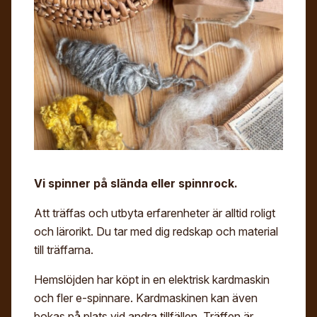
Digitalt museum
Mina sidor
För- och efternamn*
Stipendier
Sök
Gesäll- och mästarbrev
Eng
E-post*
Immateriellt kulturarv
Jag godkänner att mina uppgifter angivna i formuläret
hanteras av Hemslöjden enligt
Dataskyddsförordningen, GDPR. Uppgifterna behövs
för att hantera din anmälan och lämnas aldrig ut till
något företag, annan organisation eller privatperson.
Vi spinner på slända eller spinnrock.
Att träffas och utbyta erfarenheter är alltid roligt
och lärorikt. Du tar med dig redskap och material
till träffarna.
Hemslöjden har köpt in en elektrisk kardmaskin
och fler e-spinnare. Kardmaskinen kan även
bokas på plats vid andra tillfällen. Träffen är