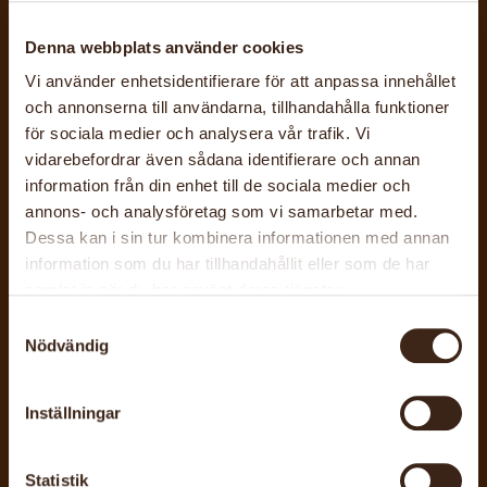
0706067165
Övrig information
Denna webbplats använder cookies
Arrangeras i samarbete med
Vi använder enhetsidentifierare för att anpassa innehållet
Studieförbundet Vuxenskolan
och annonserna till användarna, tillhandahålla funktioner
Gävleborg
för sociala medier och analysera vår trafik. Vi
vidarebefordrar även sådana identifierare och annan
information från din enhet till de sociala medier och
annons- och analysföretag som vi samarbetar med.
Workshop
Textil
Dessa kan i sin tur kombinera informationen med annan
information som du har tillhandahållit eller som de har
Barn och unga
samlat in när du har använt deras tjänster.
Samtyckesval
Senast uppdaterad: 17 juni 2026
Nödvändig
Inställningar
RELATERADE
Statistik