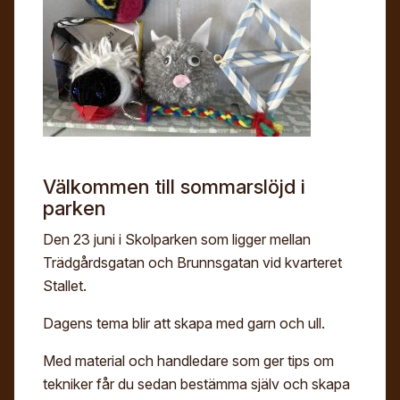
Digitalt museum
Mina sidor
För- och efternamn*
Stipendier
Sök
Gesäll- och mästarbrev
Eng
E-post*
Immateriellt kulturarv
Jag godkänner att mina uppgifter angivna i formuläret
Välkommen till sommarslöjd i
hanteras av Hemslöjden enligt
Dataskyddsförordningen, GDPR. Uppgifterna behövs
parken
för att hantera din anmälan och lämnas aldrig ut till
något företag, annan organisation eller privatperson.
Den 23 juni i Skolparken som ligger mellan
Trädgårdsgatan och Brunnsgatan vid kvarteret
Stallet.
Dagens tema blir att skapa med garn och ull.
Med material och handledare som ger tips om
tekniker får du sedan bestämma själv och skapa