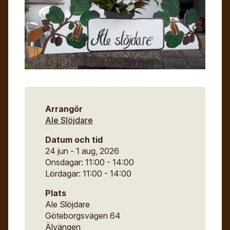
Digitalt museum
Mina sidor
För- och efternamn*
Stipendier
Sök
Gesäll- och mästarbrev
Eng
E-post*
Immateriellt kulturarv
Jag godkänner att mina uppgifter angivna i formuläret
hanteras av Hemslöjden enligt
Arrangör
Dataskyddsförordningen, GDPR. Uppgifterna behövs
Ale Slöjdare
för att hantera din anmälan och lämnas aldrig ut till
något företag, annan organisation eller privatperson.
Datum och tid
24 jun - 1 aug, 2026
Onsdagar: 11:00 - 14:00
Lördagar: 11:00 - 14:00
Plats
Ale Slöjdare
Göteborgsvägen 64
Älvängen