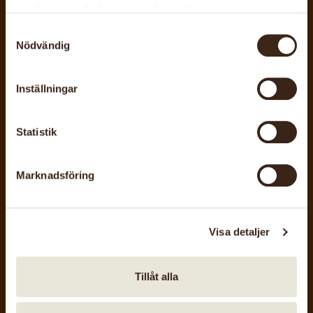
samlat in när du har använt deras tjänster.
Orusts slöjd
Samtyckesval
Nödvändig
Inställningar
Statistik
Marknadsföring
5 sep, 2026
Hemslöjdens dag i Ängelholm
Visa detaljer
Ängelholms hemslöjdsgille
Tillåt alla