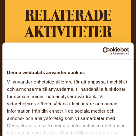
RELATERADE
AKTIVITETER
Denna webbplats använder cookies
Vi använder enhetsidentifierare för att anpassa innehållet
och annonserna till användarna, tillhandahålla funktioner
för sociala medier och analysera vår trafik. Vi
vidarebefordrar även sådana identifierare och annan
information från din enhet till de sociala medier och
annons- och analysföretag som vi samarbetar med.
27 nov, 2025 - 17 dec, 2026
Dessa kan i sin tur kombinera informationen med annan
Hemslöjdsbutiken på Orust
information som du har tillhandahållit eller som de har