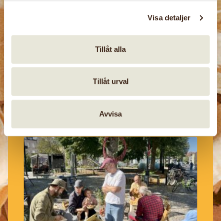
Visa detaljer
Tillåt alla
29 aug, 2026
Extra årsmöte med fika och
Tillåt urval
origami
Avvisa
Helsingborgs hemslöjdsgille