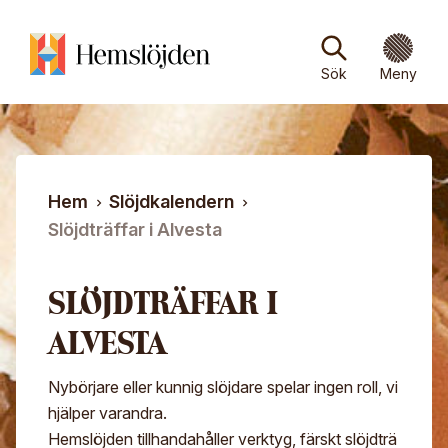
Hoppa till huvudinnehåll
Sök efter:
Sök
Stäng
Stäng
Sök
Meny
Om oss
Om Hemslöjden
Föreningar
Hem
Slöjdkalendern
Kontakt
Medlemsföreningar
Medlemskap
Slöjdträffar i Alvesta
Nyheter/Arkiv
För våra medlemsföreningar
Om medlemskapet
Vår verksamhet
Ämne*
SLÖJDTRÄFFAR I
Press
Hemslöjdsbutiker
Frågor och svar
Skogens material
Slöjdkalendern
ALVESTA
Meddelande*
Om Mina sidor
Lin
Nybörjare eller kunnig slöjdare spelar ingen roll, vi
Personuppgiftspolicy
Ull
hjälper varandra.
Bli medlem
Hemslöjden tillhandahåller verktyg, färskt slöjdträ
Hemslöjdens samlingar på