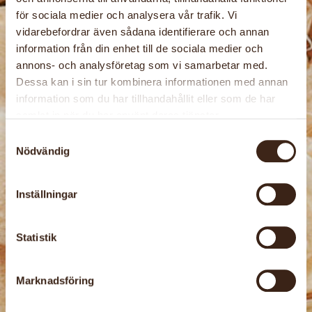
för sociala medier och analysera vår trafik. Vi
vidarebefordrar även sådana identifierare och annan
information från din enhet till de sociala medier och
annons- och analysföretag som vi samarbetar med.
Dessa kan i sin tur kombinera informationen med annan
information som du har tillhandahållit eller som de har
samlat in när du har använt deras tjänster.
Samtyckesval
Nödvändig
22 aug, 2026
Stenhuset Workshop – Nåltovning
Inställningar
Surahammars konst- och hantverksgille
Statistik
Marknadsföring