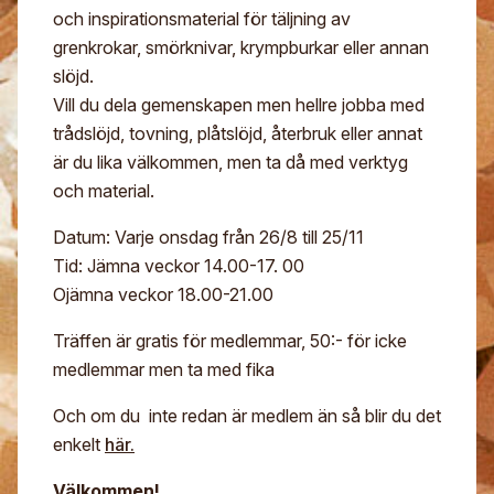
och inspirationsmaterial för täljning av
Digitalt museum
Mina sidor
grenkrokar, smörknivar, krympburkar eller annan
För- och efternamn*
Stipendier
Sök
slöjd.
Vill du dela gemenskapen men hellre jobba med
Gesäll- och mästarbrev
Eng
trådslöjd, tovning, plåtslöjd, återbruk eller annat
E-post*
Immateriellt kulturarv
är du lika välkommen, men ta då med verktyg
och material.
Jag godkänner att mina uppgifter angivna i formuläret
hanteras av Hemslöjden enligt
Datum: Varje onsdag från 26/8 till 25/11
Dataskyddsförordningen, GDPR. Uppgifterna behövs
för att hantera din anmälan och lämnas aldrig ut till
Tid: Jämna veckor 14.00-17. 00
något företag, annan organisation eller privatperson.
Ojämna veckor 18.00-21.00
Träffen är gratis för medlemmar, 50:- för icke
medlemmar men ta med fika
Och om du inte redan är medlem än så blir du det
enkelt
här.
Välkommen!