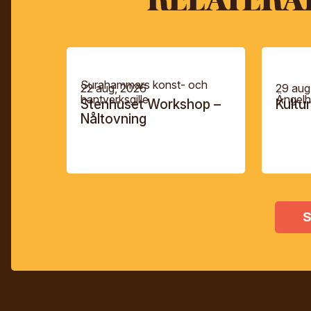
Surahammars konst- och
22 aug, 2026
29 aug
hantverksgille
Ängelh
Stenhuset Workshop –
Kultu
Nåltovning
S