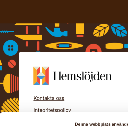
Kontakta oss
Integritetspolicy
© Hemslöjden – slöjd och hantverk för a
Denna webbplats använde