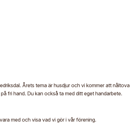
m
M
För- och efternamn*
St
S
Ge
E
E-post*
Im
Jag godkänner att mina uppgifter angivna i formuläret hanteras
av Hemslöjden enligt Dataskyddsförordningen, GDPR.
Uppgifterna behövs för att hantera din anmälan och lämnas aldrig
ut till något företag, annan organisation eller privatperson.
redriksdal. Årets tema är husdjur och vi kommer att nåltova
 på fri hand. Du kan också ta med ditt eget handarbete.
 vara med och visa vad vi gör i vår förening.