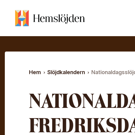
Hoppa till huvudinnehåll
Sök efter:
Hem
Slöjdkalendern
Nationaldagsslöj
NATIONALD
FREDRIKSD