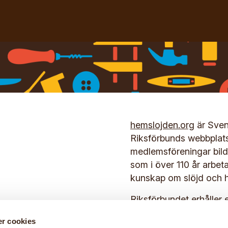
hemslojden.org
är Sven
Riksförbunds webbplat
medlemsföreningar bilda
som i över 110 år arbet
kunskap om slöjd och h
Riksförbundet erhåller 
Kulturrådet.
lla 2026
r cookies