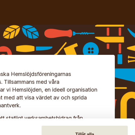
ska Hemslöjdsföreningarnas
s. Tillsammans med våra
r vi Hemslöjden, en ideell organisation
at med att visa värdet av och sprida
antverk.
ett statligt verksamhetsbidrag från
Tillåt alla