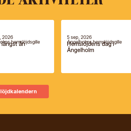
, 2026
5 sep, 2026
olms hemslöjdsgille
Ängelholms hemslöjdsgille
r längst ån
Hemslöjdens dag i
Ängelholm
löjdkalendern