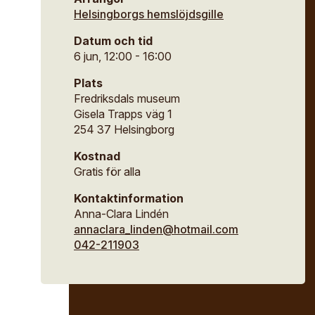
useum
Helsingborgs hemslöjdsgille
ina sidor
Datum och tid
ipendier
ök
6 jun, 12:00 - 16:00
säll- och mästarbrev
ng
Plats
materiellt kulturarv
Fredriksdals museum
Gisela Trapps väg 1
254 37 Helsingborg
Kostnad
Gratis för alla
Kontaktinformation
Anna-Clara Lindén
annaclara_linden@hotmail.com
042-211903