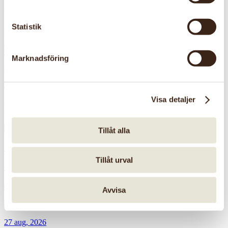
Anmälan
Sista anmälningsdag är: 26 sep 2026
Statistik
Kontaktinformation
info@mora.hemslojden.org
070-603 48 47
Marknadsföring
Kurs
Textil
Vuxna
Senast uppdaterad: 7 juli 2026
Visa detaljer
Relaterade aktiviteter
Tillåt alla
5 - 6 dec, 2026
Tillåt urval
Sy en marsma
Östra Skånes hemslöjdsförening
Avvisa
27 aug, 2026