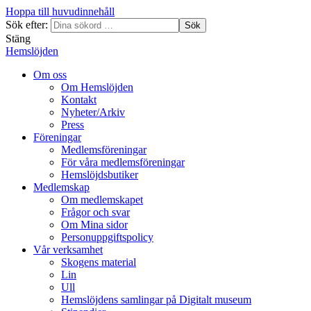
Hoppa till huvudinnehåll
Sök efter:
Sök
Stäng
Hemslöjden
Om oss
Om Hemslöjden
Kontakt
Nyheter/Arkiv
Press
Föreningar
Medlemsföreningar
För våra medlemsföreningar
Hemslöjdsbutiker
Medlemskap
Om medlemskapet
Frågor och svar
Om Mina sidor
Personuppgiftspolicy
Vår verksamhet
Skogens material
Lin
Ull
Hemslöjdens samlingar på Digitalt museum