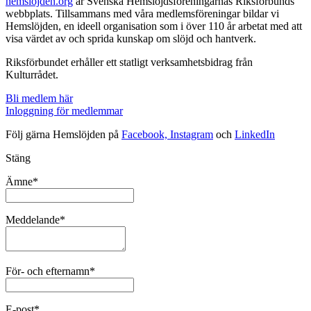
hemslojden.org
är Svenska Hemslöjdsföreningarnas Riksförbunds
webbplats. Tillsammans med våra medlemsföreningar bildar vi
Hemslöjden, en ideell organisation som i över 110 år arbetat med att
visa värdet av och sprida kunskap om slöjd och hantverk.
Riksförbundet erhåller ett statligt verksamhetsbidrag från
Kulturrådet.
Bli medlem här
Inloggning för medlemmar
Följ gärna Hemslöjden på
Facebook,
Instagram
och
LinkedIn
Stäng
Ämne*
Meddelande*
För- och efternamn*
E-post*