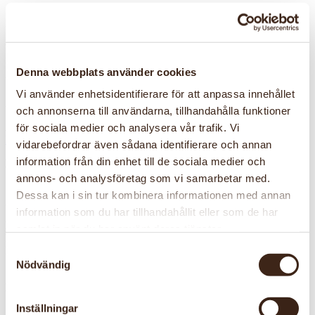
Emma Frost handleder dig i att sy valfri del till din dräkt under tre
lördagar. Självklart kan du också få hjälp med att genomföra
ändringar.
Kostnad: 1400 kr medlemmar, 1700 kr för övriga. Betalas via Swish
Denna webbplats använder cookies
till 123 131 99 53, ange ”dräkt”.
Vi använder enhetsidentifierare för att anpassa innehållet
Anmälan senast 26 september på 070-603 48 47.
och annonserna till användarna, tillhandahålla funktioner
Arrangör
för sociala medier och analysera vår trafik. Vi
Mora Hemslöjdens vänner
vidarebefordrar även sådana identifierare och annan
information från din enhet till de sociala medier och
Datum och tid
10 okt, 10:00 - 14:00
annons- och analysföretag som vi samarbetar med.
7 nov, 10:00 - 14:00
Dessa kan i sin tur kombinera informationen med annan
28 nov, 10:00 - 14:00
information som du har tillhandahållit eller som de har
Plats
samlat in när du har använt deras tjänster.
Kaplagården
Samtyckesval
Kaplansgatan 6
79232 Mora
Nödvändig
Kostnad
1400 kr medlemmar, 1700 kr för övriga
Inställningar