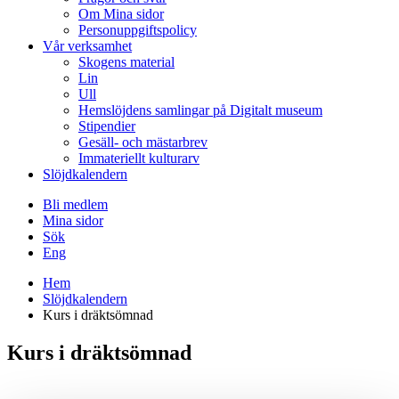
Om Mina sidor
Personuppgiftspolicy
Vår verksamhet
Skogens material
Lin
Ull
Hemslöjdens samlingar på Digitalt museum
Stipendier
Gesäll- och mästarbrev
Immateriellt kulturarv
Slöjdkalendern
Bli medlem
Mina sidor
Sök
Eng
Hem
Slöjdkalendern
Kurs i dräktsömnad
Kurs i dräktsömnad