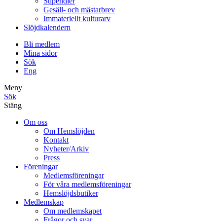
Stipendier
Gesäll- och mästarbrev
Immateriellt kulturarv
Slöjdkalendern
Bli medlem
Mina sidor
Sök
Eng
Meny
Sök
Stäng
Om oss
Om Hemslöjden
Kontakt
Nyheter/Arkiv
Press
Föreningar
Medlemsföreningar
För våra medlemsföreningar
Hemslöjdsbutiker
Medlemskap
Om medlemskapet
Frågor och svar