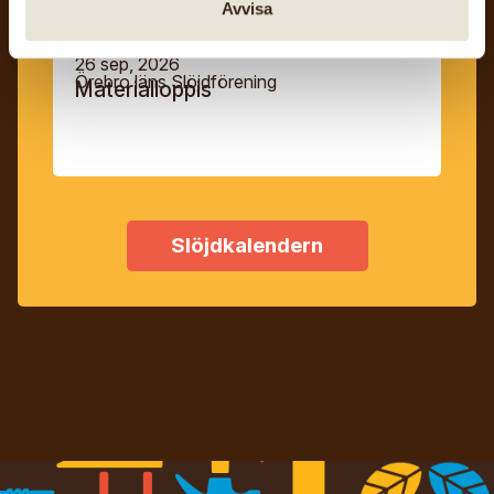
Avvisa
26 sep, 2026
Örebro läns Slöjdförening
Materialloppis
Slöjdkalendern