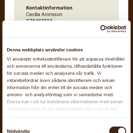
Kontaktinformation
Cecilia Aronsson
076461802
Workshop
Övrigt
Denna webbplats använder cookies
Vi använder enhetsidentifierare för att anpassa innehållet
Barn och unga
Familj
Vuxna
och annonserna till användarna, tillhandahålla funktioner
för sociala medier och analysera vår trafik. Vi
Senast uppdaterad: 19 juli 2026
vidarebefordrar även sådana identifierare och annan
information från din enhet till de sociala medier och
annons- och analysföretag som vi samarbetar med.
Dessa kan i sin tur kombinera informationen med annan
information som du har tillhandahållit eller som de har
RELATERADE
samlat in när du har använt deras tjänster.
Samtyckesval
Nödvändig