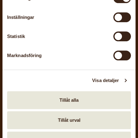
AKTIVITETER
Inställningar
Statistik
22 aug, 2026
Surahammars konst- och hantverksgille
Stenhuset Workshop – Nåltovning
Marknadsföring
Visa detaljer
Tillåt alla
12 sep, 2026
Härnösands hemslöjdsförening
Korsmässomarknad
Tillåt urval