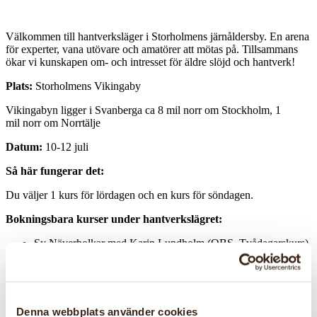
Välkommen till hantverksläger i Storholmens järnåldersby. En arena
för experter, vana utövare och amatörer att mötas på. Tillsammans
ökar vi kunskapen om- och intresset för äldre slöjd och hantverk!
Plats:
Storholmens Vikingaby
Vikingabyn ligger i Svanberga ca 8 mil norr om Stockholm, 1
mil norr om Norrtälje
Datum:
10-12 juli
Så här fungerar det:
Du väljer 1 kurs för lördagen och en kurs för söndagen.
Bokningsbara kurser under hantverkslägret:
Sy Näverholkar med Karin Lundholm (OBS. Tvådagarskurs)
Traditionell barkgarvning av fiskskinn med Karl Karlsson
Traditionell fettgarvning av fiskskinn med Karl Karlsson
Flaknäver med Bror Forslund
Fläta näver med Bror Forslund
Tråd och snören från naturen med Theresa Emmerich
Denna webbplats använder cookies