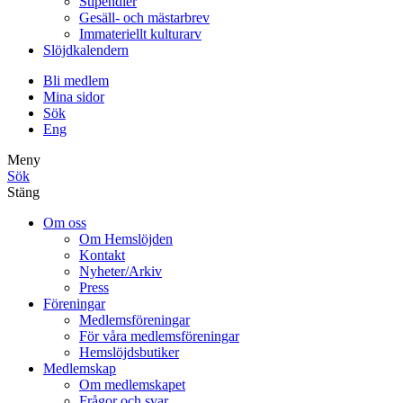
Stipendier
Gesäll- och mästarbrev
Immateriellt kulturarv
Slöjdkalendern
Bli medlem
Mina sidor
Sök
Eng
Meny
Sök
Stäng
Om oss
Om Hemslöjden
Kontakt
Nyheter/Arkiv
Press
Föreningar
Medlemsföreningar
För våra medlemsföreningar
Hemslöjdsbutiker
Medlemskap
Om medlemskapet
Frågor och svar