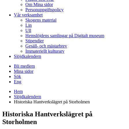
Om Mina sidor
Personuppgiftspolicy
Vår verksamhet
Skogens material
Lin
Ull
Hemslöjdens samlingar på Digitalt museum
Stipendier
Gesäll- och mästarbrev
Immateriellt kulturarv
Slöjdkalendern
Bli medlem
Mina sidor
Sök
Eng
Hem
Slöjdkalendern
Historiska Hantverkslägret på Storholmen
Historiska Hantverkslägret på
Storholmen