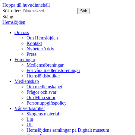
Hoppa till huvudinnehåll
Sök efter:
Sök
Stäng
Hemslöjden
Om oss
Om Hemslöjden
Kontakt
Nyheter/Arkiv
Press
Föreningar
Medlemsföreningar
För våra medlemsföreningar
Hemslöjdsbutiker
Medlemskap
Om medlemskapet
Frågor och svar
Om Mina sidor
Personuppgiftspolicy
Vår verksamhet
Skogens material
Lin
Ull
Hemslöjdens samlingar på Digitalt museum