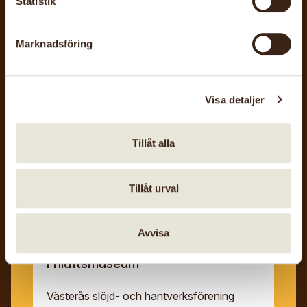
Statistik
Hemslöjdsbutiken på Orust
Marknadsföring
Orusts slöjd
Visa detaljer
Tillåt alla
Tillåt urval
5 sep, 2026
Avvisa
Hemslöjdens dag på Vallby
Friluftsmuseum
Västerås slöjd- och hantverksförening