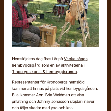
Digitalt museum
Mina sidor
För- och efternamn*
Stipendier
Sök
Gesäll- och mästarbrev
Eng
E-post*
Immateriellt kulturarv
Jag godkänner att mina uppgifter angivna i formuläret
hanteras av Hemslöjden enligt
Dataskyddsförordningen, GDPR. Uppgifterna behövs
för att hantera din anmälan och lämnas aldrig ut till
Hemslöjdens dag firas i år på
Väckelsångs
något företag, annan organisation eller privatperson.
hembygdsgård
som en av aktiviteterna i
Tingsryds konst & hembygdsrunda
.
Representanter för Kronobergs hemslöjd
kommer att finnas på plats vid hembygdsgården.
Bl.a. kommer Ann-Britt Weidmert att visa
pilfätning och Johnny Jonasson slöjdar i näver
och täljer skedar med yxa och kniv .