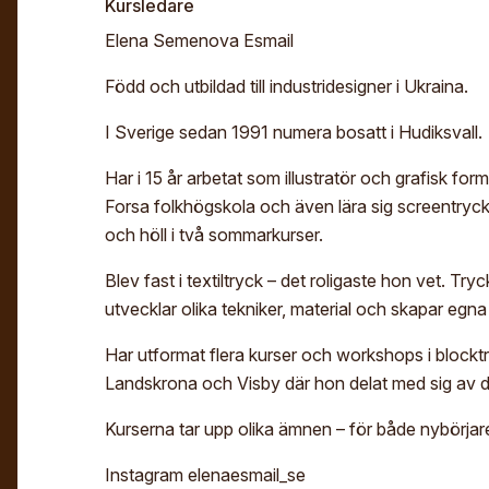
Kursledare
Elena Semenova Esmail
Född och utbildad till industridesigner i Ukraina.
I Sverige sedan 1991 numera bosatt i Hudiksvall.
Har i 15 år arbetat som illustratör och grafisk f
Forsa folkhögskola och även lära sig screentryck. 
och höll i två sommarkurser.
Blev fast i textiltryck – det roligaste hon vet. Tr
utvecklar olika tekniker, material och skapar egn
Har utformat flera kurser och workshops i blocktry
Landskrona och Visby där hon delat med sig av
Kurserna tar upp olika ämnen – för både nybörjare
Instagram elenaesmail_se