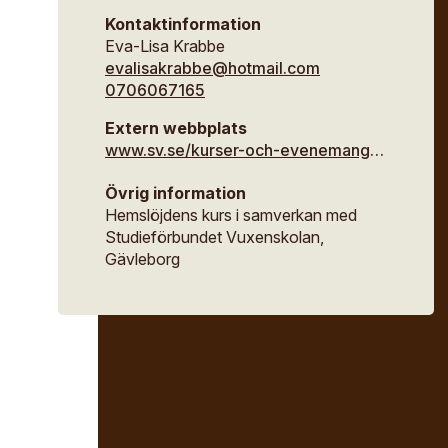
Kontaktinformation
Eva-Lisa Krabbe
evalisakrabbe@hotmail.com
0706067165
Extern webbplats
www.sv.se/kurser-och-evenemang/hantverk-och-konst/broderivanliga-monstertryck-96232
Övrig information
Hemslöjdens kurs i samverkan med
Studieförbundet Vuxenskolan,
Gävleborg