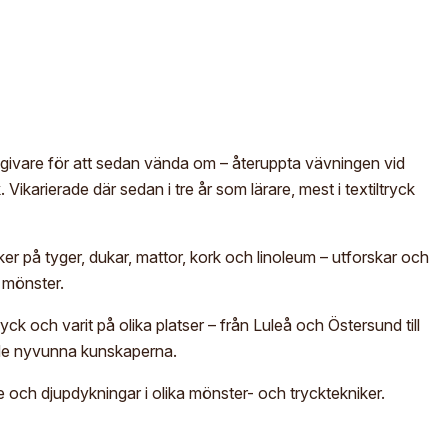
ormgivare för att sedan vända om – återuppta vävningen vid
Vikarierade där sedan i tre år som lärare, mest i textiltryck
ycker på tyger, dukar, mattor, kork och linoleum – utforskar och
a mönster.
ck och varit på olika platser – från Luleå och Östersund till
 de nyvunna kunskaperna.
 och djupdykningar i olika mönster- och trycktekniker.