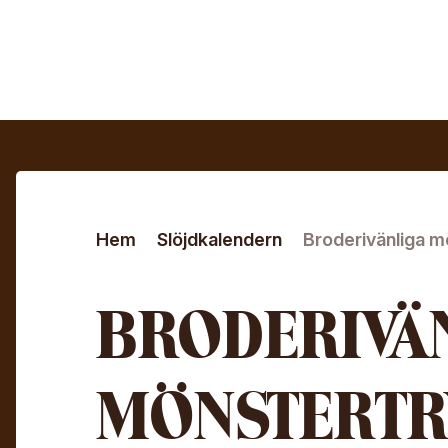
Hoppa till huvudinnehåll
Sök efter:
Hem
Slöjdkalendern
Broderivänliga m
BRODERIVÄ
MÖNSTERTR