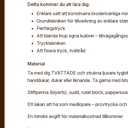
Detta kommer du att lära dig:
Enklare sätt att konstruera broderivänliga m
Grundtekniken för tillverkning av enklare stä
Flerfärgstryck
Att blanda ihop egna kulörer – tillvägagångss
Trycktekniken
Att fixera tryck, tvättråd
Material
Ta med dig TVÄTTADE och strukna ljusare tygbita
handdukar, dukar eller liknande. Ta gärna med bit
Stiftpenna (blyerts), sudd, rutat block, papperssax,
Ett lakan att ha som medlöpare – provtrycka oc
En mindre avgift för materialkostnad tillkommer