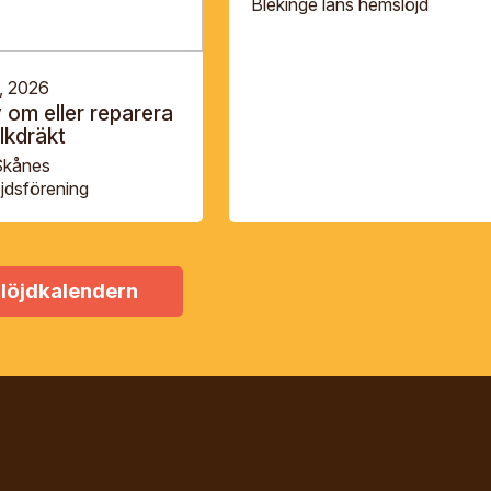
Blekinge läns hemslöjd
, 2026
y om eller reparera
lkdräkt
Skånes
jdsförening
löjdkalendern