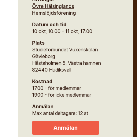
useum
Övre Hälsinglands
ina sidor
Hemslöjdsförening
ipendier
ök
Datum och tid
säll- och mästarbrev
10 okt, 10:00 - 11 okt, 17:00
ng
materiellt kulturarv
Plats
Studieförbundet Vuxenskolan
Gävleborg
Håstaholmen 5, Västra hamnen
82440 Hudiksvall
Kostnad
1700:- för medlemmar
1900:- för icke medlemmar
Anmälan
Max antal deltagare: 12 st
Anmälan