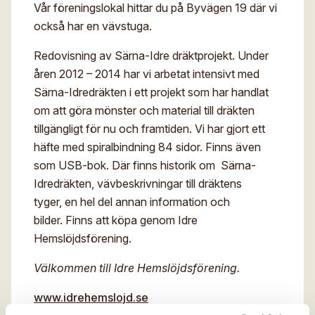
Vår föreningslokal hittar du på Byvägen 19 där vi
Digitalt museum
Mina sidor
också har en vävstuga.
För- och efternamn*
Stipendier
Sök
Redovisning av Särna-Idre dräktprojekt. Under
Gesäll- och mästarbrev
åren 2012 – 2014 har vi arbetat intensivt med
Eng
E-post*
Särna-Idredräkten i ett projekt som har handlat
Immateriellt kulturarv
om att göra mönster och material till dräkten
tillgängligt för nu och framtiden. Vi har gjort ett
Jag godkänner att mina uppgifter angivna i formuläret
hanteras av Hemslöjden enligt
häfte med spiralbindning 84 sidor. Finns även
Dataskyddsförordningen, GDPR. Uppgifterna behövs
som USB-bok. Där finns historik om Särna-
för att hantera din anmälan och lämnas aldrig ut till
något företag, annan organisation eller privatperson.
Idredräkten, vävbeskrivningar till dräktens
tyger, en hel del annan information och
bilder. Finns att köpa genom Idre
Hemslöjdsförening.
Välkommen till Idre Hemslöjdsförening.
www.idrehemslojd.se