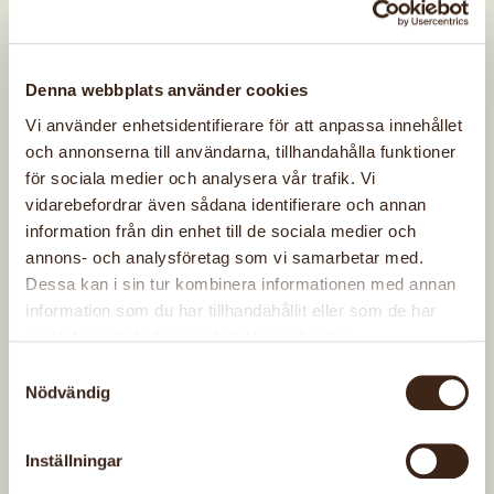
Idre hemslöjdsförening
Denna webbplats använder cookies
En del av
Dalarnas hemslöjdsförbund
Vi använder enhetsidentifierare för att anpassa innehållet
och annonserna till användarna, tillhandahålla funktioner
Adress
för sociala medier och analysera vår trafik. Vi
Idre Hemslöjdsförening
vidarebefordrar även sådana identifierare och annan
Byvägen 19
information från din enhet till de sociala medier och
797 71 Idre
annons- och analysföretag som vi samarbetar med.
Extern webbplats
Dessa kan i sin tur kombinera informationen med annan
Idre hemslöjdsförening
information som du har tillhandahållit eller som de har
samlat in när du har använt deras tjänster.
Samtyckesval
Kontakta oss
Nödvändig
Bli medlem
Inställningar