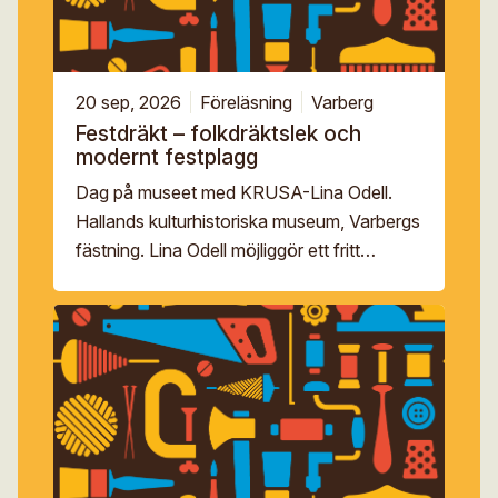
20 sep, 2026
Föreläsning
Varberg
Festdräkt – folkdräktslek och
modernt festplagg
Dag på museet med KRUSA-Lina Odell.
Hallands kulturhistoriska museum, Varbergs
fästning. Lina Odell möjliggör ett fritt
skapande utan regler, ett samtida folkligt
dräktskick – att bära hur du vill, när du […]