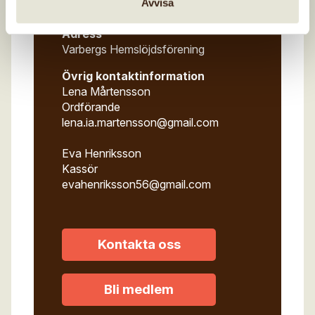
Avvisa
Hallands hemslöjdsförbund
Adress
Varbergs Hemslöjdsförening
Övrig kontaktinformation
Lena Mårtensson
Ordförande
lena.ia.martensson@gmail.com
Eva Henriksson
Kassör
evahenriksson56@gmail.com
Kontakta oss
Bli medlem