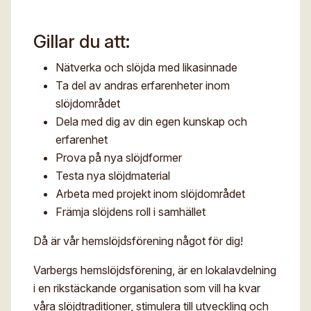
Digitalt museum
Mina sidor
Gillar du att:
För- och efternamn*
Stipendier
Sök
Nätverka och slöjda med likasinnade
Gesäll- och mästarbrev
Eng
Ta del av andras erfarenheter inom
E-post*
Immateriellt kulturarv
slöjdområdet
Dela med dig av din egen kunskap och
Jag godkänner att mina uppgifter angivna i formuläret
erfarenhet
hanteras av Hemslöjden enligt
Dataskyddsförordningen, GDPR. Uppgifterna behövs
Prova på nya slöjdformer
för att hantera din anmälan och lämnas aldrig ut till
något företag, annan organisation eller privatperson.
Testa nya slöjdmaterial
Arbeta med projekt inom slöjdområdet
Främja slöjdens roll i samhället
Då är vår hemslöjdsförening något för dig!
Varbergs hemslöjdsförening, är en lokalavdelning
i en rikstäckande organisation som vill ha kvar
våra slöjdtraditioner, stimulera till utveckling och