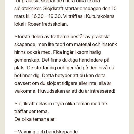
för praktiskt skapande i flera olika textila
slöjdtekniker. Slöjdkraft startar onsdagen den 10
mars kl. 16.30 – 19.30. Vi träffas i Kulturskolans
lokal i Rosenfredsskolan.
Största delen av träffarna består av praktiskt
skapande, men lite teori om material och historik
hinns också med. Fika ingår liksom härlig
gemenskap. Det finns duktiga handledare på
plats. De stöttar dig och ger råd på den nivå du
befinner dig. Detta betyder att du kan delta
oavsett om du slöjdat tidigare eller inte, alla är
välkomna. Huvudsaken är att du är intresserad!
Slöjdkraft delas in i fyra olika teman med tre
träffar per tema.
De olika temana är:
– Vävning och bandskapande