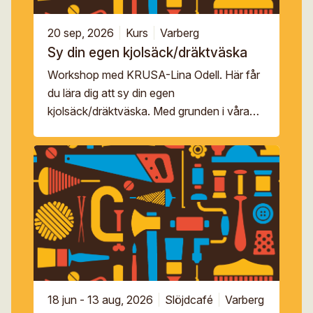
20 sep, 2026
Kurs
Varberg
Sy din egen kjolsäck/dräktväska
Workshop med KRUSA-Lina Odell. Här får
du lära dig att sy din egen
kjolsäck/dräktväska. Med grunden i våra
svenska folkdräkter – att sy på traditionellt
folkligt vis skiljer sig från […]
18 jun - 13 aug, 2026
Slöjdcafé
Varberg