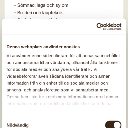
– Sömnad, laga och sy om
– Broderi och lappteknik
– Stickning och virkning
Vi har gott om material för alla teknikerna, vår
förhoppning är att du blir inspirerad och får igång
din kreativitet. Ingenting är omöjligt! Det kostar
Denna webbplats använder cookies
inget att delta i Slöjdkraft, både material och fika
Vi använder enhetsidentifierare för att anpassa innehållet
är gratis. Men för att vara försäkrad under
och annonserna till användarna, tillhandahålla funktioner
träffarna behöver du vara ungdomsmedlem i
för sociala medier och analysera vår trafik. Vi
vidarebefordrar även sådana identifierare och annan
Varbergs hemslöjdsförening och det kostar 100
information från din enhet till de sociala medier och
kr.
annons- och analysföretag som vi samarbetar med.
För dig som vill veta mer om Slöjdkraft och träffa
Dessa kan i sin tur kombinera informationen med annan
några av ledarna ordnar vi en träff på
information som du har tillhandahållit eller som de har
samlat in när du har använt deras tjänster.
Stadsbiblioteket den 14 februari kl. 10.30 – 13.30.
Du kan också höra av dig med frågor till
Samtyckesval
Nödvändig
lena.ia.martensson@gmail.com eller via telefon