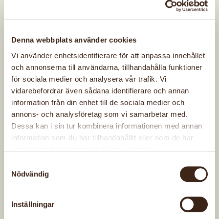
Idre hemslöjdsförening
Denna webbplats använder cookies
En del av
Dalarnas hemslöjdsförbund
Vi använder enhetsidentifierare för att anpassa innehållet
och annonserna till användarna, tillhandahålla funktioner
Adress
för sociala medier och analysera vår trafik. Vi
Idre Hemslöjdsförening
vidarebefordrar även sådana identifierare och annan
Byvägen 19
information från din enhet till de sociala medier och
797 71 Idre
annons- och analysföretag som vi samarbetar med.
Extern webbplats
Dessa kan i sin tur kombinera informationen med annan
Idre hemslöjdsförening
information som du har tillhandahållit eller som de har
samlat in när du har använt deras tjänster.
Samtyckesval
Kontakta oss
Nödvändig
Bli medlem
Inställningar