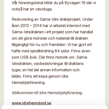
Vår föreningslokal hittar du på Byvägen 19 där vi
Digitalt museum
Mina sidor
också har en vävstuga.
För- och efternamn*
Stipendier
Sök
Redovisning av Särna-Idre dräktprojekt. Under
Gesäll- och mästarbrev
åren 2012 – 2014 har vi arbetat intensivt med
Eng
E-post*
Särna-Idredräkten i ett projekt som har handlat
Immateriellt kulturarv
om att göra mönster och material till dräkten
tillgängligt för nu och framtiden. Vi har gjort ett
Jag godkänner att mina uppgifter angivna i formuläret
hanteras av Hemslöjden enligt
häfte med spiralbindning 84 sidor. Finns även
Dataskyddsförordningen, GDPR. Uppgifterna behövs
som USB-bok. Där finns historik om Särna-
för att hantera din anmälan och lämnas aldrig ut till
något företag, annan organisation eller privatperson.
Idredräkten, vävbeskrivningar till dräktens
tyger, en hel del annan information och
bilder. Finns att köpa genom Idre
Hemslöjdsförening.
Välkommen till Idre Hemslöjdsförening.
www.idrehemslojd.se