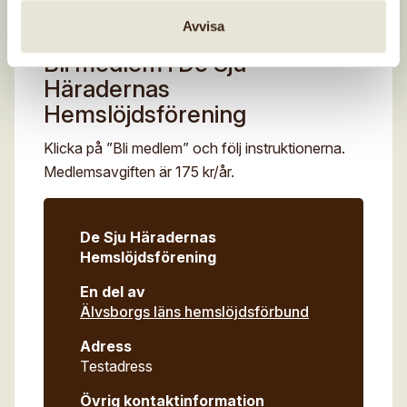
070 626 14 30
Avvisa
Bli medlem i De Sju
Häradernas
Hemslöjdsförening
Klicka på ”Bli medlem” och följ instruktionerna.
Medlemsavgiften är 175 kr/år.
De Sju Häradernas
Hemslöjdsförening
En del av
Älvsborgs läns hemslöjdsförbund
Adress
Testadress
Övrig kontaktinformation