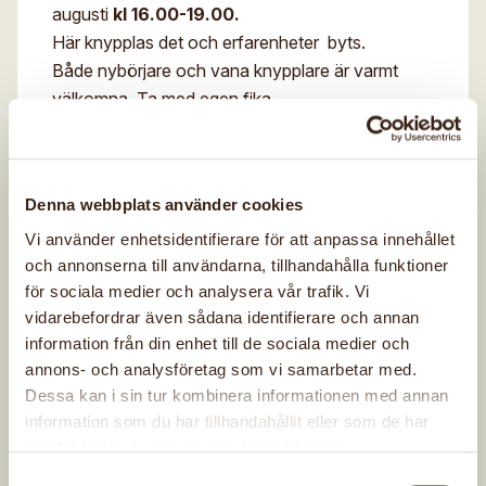
augusti
kl 16.00-19.00.
Här knypplas det och erfarenheter byts.
Både nybörjare och vana knypplare är varmt
välkomna. Ta med egen fika.
Gratis för medlemmar, 175 kr för icke medlemmar.
Kontaktpersoner:
Hanne Samuelsson Estrid
Denna webbplats använder cookies
Gabrielsson
Vi använder enhetsidentifierare för att anpassa innehållet
tel 0707395473 tel
och annonserna till användarna, tillhandahålla funktioner
0704966648
för sociala medier och analysera vår trafik. Vi
hanne.samuelsson@me.com
vidarebefordrar även sådana identifierare och annan
estrid.gabrielsson@gmail.com
information från din enhet till de sociala medier och
annons- och analysföretag som vi samarbetar med.
Dessa kan i sin tur kombinera informationen med annan
Knallekviltarna
information som du har tillhandahållit eller som de har
samlat in när du har använt deras tjänster.
Knallekviltarna är en fristående förening ansluten
Samtyckesval
till De Sju Häradernas Hemslöjdsförening.