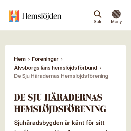
Hoppa till huvudinnehåll
Sök efter:
Sök
Stäng
Stäng
Sök
Meny
Om oss
Om Hemslöjden
Föreningar
Hem
Föreningar
Kontakt
Medlemsföreningar
Medlemskap
Älvsborgs läns hemslöjdsförbund
Nyheter/Arkiv
De Sju Häradernas Hemslöjdsförening
För våra medlemsföreningar
Om medlemskapet
Vår verksamhet
Ämne*
Press
Hemslöjdsbutiker
Frågor och svar
Skogens material
Slöjdkalendern
DE SJU HÄRADERNAS
Meddelande*
Om Mina sidor
Lin
HEMSLÖJDSFÖRENING
Personuppgiftspolicy
Ull
Sjuhäradsbygden är känt för sitt
Bli medlem
Hemslöjdens samlingar på