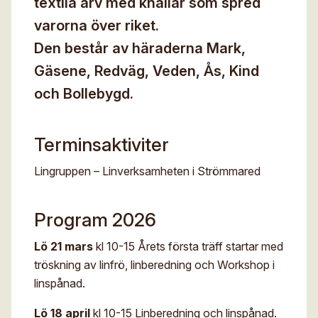
textila arv med knallar som spred
Digitalt museum
Mina sidor
varorna över riket.
För- och efternamn*
Stipendier
Den består av häraderna Mark,
Sök
Gäsene, Redväg, Veden, Ås, Kind
Gesäll- och mästarbrev
Eng
E-post*
och Bollebygd.
Immateriellt kulturarv
Jag godkänner att mina uppgifter angivna i formuläret
Terminsaktiviter
hanteras av Hemslöjden enligt
Dataskyddsförordningen, GDPR. Uppgifterna behövs
för att hantera din anmälan och lämnas aldrig ut till
Lingruppen – Linverksamheten i Strömmared
något företag, annan organisation eller privatperson.
Program 2026
Lö 21 mars
kl 10-15 Årets första träff startar med
tröskning av linfrö, linberedning och Workshop i
linspånad.
Lö 18 april
kl 10-15 Linberedning och linspånad.