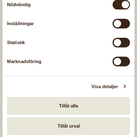
Nödvändig
Vi håller till på Lönnen Kasernvägen 6 i Borås.
Vi tar med symaskinerna och träffas och syr
Inställningar
tillsammans en lördag i månaden. Vi träffas kl 10
och syr så länge vi orkar. Vi har en programgrupp
Statistik
som visar och ger instruktioner om dagens
projekt. Allt bygger på frivillighet och du kan
också välja att sy på egna arbeten.
Marknadsföring
Höstens
Visa detaljer
Höstens syträffar är 22 augusti, 26 september,
17 oktober, 14 november och28 november
Tillåt alla
(julavslutning).
Medlemsavgift 200 kr.
Tillåt urval
Kontaktperson: ordförande Kajsa Johansson tel.