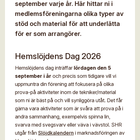
september varje år. Här hittar ni i
Digitalt museum
Mina sidor
medlemsföreningarna olika typer av
För- och efternamn*
Stipendier
Sök
stöd och material för att underlätta
Gesäll- och mästarbrev
för er som arrangörer.
Eng
E-post*
Immateriellt kulturarv
Hemslöjdens Dag 2026
Jag godkänner att mina uppgifter angivna i formuläret
hanteras av Hemslöjden enligt
Hemslöjdens dag inträffar
lördagen den 5
Dataskyddsförordningen, GDPR. Uppgifterna behövs
för att hantera din anmälan och lämnas aldrig ut till
september i år
och precis som tidigare vill vi
något företag, annan organisation eller privatperson.
uppmuntra din förening att fokusera på olika
prova-på aktiviteter inom de tekniker/material
som ni är bäst på och vill synliggöra utåt. Det får
gärna vara aktiviteter som är svåra att prova på i
andra sammanhang, exempelvis spinna lin,
svarva med svegsvarv eller väva i vävstol. SHR
utgår från
Slöjdkalendern
i marknadsföringen av