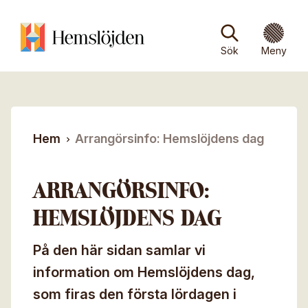
Hoppa till huvudinnehåll
Sök efter:
Sök
Stäng
Stäng
Sök
Meny
Om oss
Om Hemslöjden
Föreningar
Hem
Arrangörsinfo: Hemslöjdens dag
Kontakt
Medlemsföreningar
Medlemskap
Nyheter/Arkiv
För våra medlemsföreningar
ARRANGÖRSINFO:
Om medlemskapet
Vår verksamhet
Ämne*
Press
Hemslöjdsbutiker
HEMSLÖJDENS DAG
Frågor och svar
Skogens material
Slöjdkalendern
Meddelande*
Om Mina sidor
På den här sidan samlar vi
Lin
information om Hemslöjdens dag,
Personuppgiftspolicy
Ull
som firas den första lördagen i
Bli medlem
Hemslöjdens samlingar på