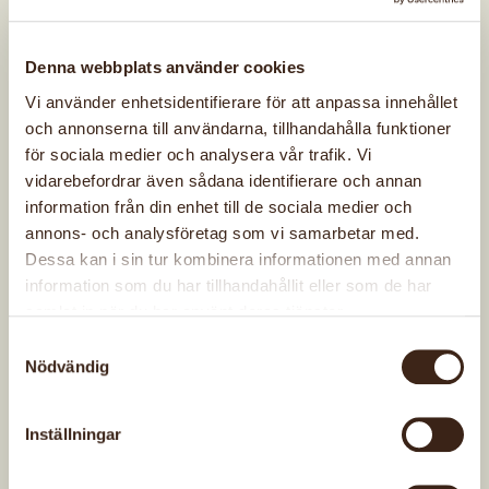
Skriv gärna ”
Hemslöjdens Dag 2026
” i rubriken
och även var i landet evenemanget äger rum,
Denna webbplats använder cookies
t.ex: ”
Hemslöjdens dag 2026 i Halmstad
”. Det
Vi använder enhetsidentifierare för att anpassa innehållet
är bra om ni så tidigt som möjligt lägger in ert
och annonserna till användarna, tillhandahålla funktioner
planerade program för att vi ska kunna förbereda
för sociala medier och analysera vår trafik. Vi
marknadsföringen.
vidarebefordrar även sådana identifierare och annan
information från din enhet till de sociala medier och
Vi kommer publicera pressmeddelandet på
annons- och analysföretag som vi samarbetar med.
startsidan på hemsidan för att ytterligare
Dessa kan i sin tur kombinera informationen med annan
underlätta för press och privatpersoner att hitta
information som du har tillhandahållit eller som de har
information.
samlat in när du har använt deras tjänster.
Mejla gärna länkar med era aktiviteter i
Samtyckesval
Nödvändig
Slöjdkalendern till Annika på:
annika.holmdahl@hemslojden.org
Inställningar
Material