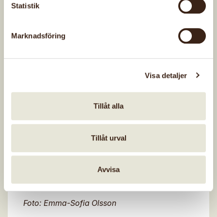
Statistik
Här finns gemensamma bilder inför Hemslöjdens
dag 2026. Klicka på bilden och välj sedan ladda
ner. Fotografens namn ska alltid anges vid
Marknadsföring
användning: Emma-Sofia Olsson.
Visa detaljer
Tillåt alla
Tillåt urval
Foto: Emma-Sofia Olsson
Avvisa
Foto: Emma-Sofia Olsson