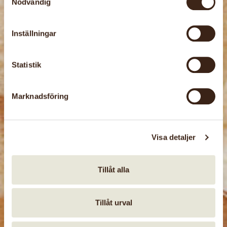
Nödvändig
Inställningar
Händelse
Kyrkotextiler
Statistik
Studiebesök och föreläsning om och med
Gunvor Johansson. Gunvor har mästarbrev i
Marknadsföring
vävning och arbetar med textilier för kyrkligt
bruk sammanvävt med Skånska
konstvävnadstekniker. Hon har gjort ett stort
Visa detaljer
antal […]
Tillåt alla
Händelse
Ecoprinting
Tillåt urval
Ecoprinting är en textil färgteknik där vi