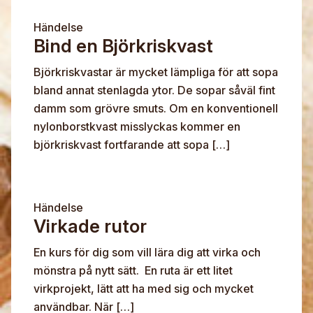
Digitalt museum
Mina sidor
Händelse
För- och efternamn*
Bind en Björkriskvast
Stipendier
Sök
Gesäll- och mästarbrev
Björkriskvastar är mycket lämpliga för att sopa
Eng
E-post*
bland annat stenlagda ytor. De sopar såväl fint
Immateriellt kulturarv
damm som grövre smuts. Om en konventionell
nylonborstkvast misslyckas kommer en
Jag godkänner att mina uppgifter angivna i formuläret
björkriskvast fortfarande att sopa […]
hanteras av Hemslöjden enligt
Dataskyddsförordningen, GDPR. Uppgifterna behövs
för att hantera din anmälan och lämnas aldrig ut till
något företag, annan organisation eller privatperson.
Händelse
Virkade rutor
En kurs för dig som vill lära dig att virka och
mönstra på nytt sätt. En ruta är ett litet
virkprojekt, lätt att ha med sig och mycket
användbar. När […]