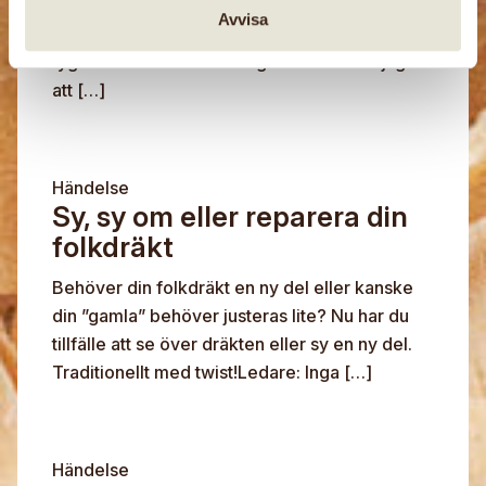
samskapar med naturen. Reaktionen mellan
Avvisa
rost och tanniner i växterna skapar avtryck på
tyg. Välkommen till en dag där du för möjlighet
att […]
Händelse
Sy, sy om eller reparera din
folkdräkt
Behöver din folkdräkt en ny del eller kanske
din ”gamla” behöver justeras lite? Nu har du
tillfälle att se över dräkten eller sy en ny del.
Traditionellt med twist!Ledare: Inga […]
Händelse