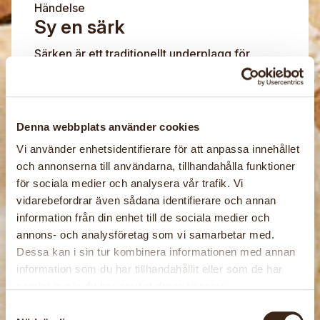
Händelse
Sy en särk
Särken är ett traditionellt underplagg för
kvinnor. Finns i folkdräkten men passar till alla
möjliga sammanhang. Passa på att sy en
traditionell särk.Vi syr raka stycken på maskin
Denna webbplats använder cookies
och för […]
Vi använder enhetsidentifierare för att anpassa innehållet
och annonserna till användarna, tillhandahålla funktioner
för sociala medier och analysera vår trafik. Vi
Händelse
vidarebefordrar även sådana identifierare och annan
Bandvävning
information från din enhet till de sociala medier och
annons- och analysföretag som vi samarbetar med.
Lär dig väva band på flera olika sätt. Med
Dessa kan i sin tur kombinera informationen med annan
bandgrind, bandvävstol, och inkleväv. Inkleväv
information som du har tillhandahållit eller som de har
utförs i en särskild liten ram, en inklevävstol.
samlat in när du har använt deras tjänster.
Material till vävningen finns på plats och garn
Samtyckesval
[…]